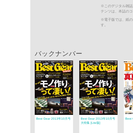
※このデジタル雑誌
テンツは、本誌のコ
※電子版では、紙の
す。
バックナンバー
Best Gear 2013年10月号
Best Gear 2013年10月号
Best
大特集 [Lite版]