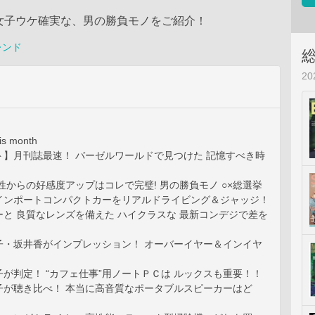
rが、女子ウケ確実な、男の勝負モノをご紹介！
レンド
2
is month
ト】月刊誌最速！ バーゼルワールドで見つけた 記憶すべき時
性からの好感度アップはコレで完璧! 男の勝負モノ ○×総選挙
インポートコンパクトカーをリアルドライビング＆ジャッジ！
と 良質なレンズを備えた ハイクラスな 最新コンデジで差を
子・坂井香がインプレッション！ オーバーイヤー＆インイヤ
が判定！ “カフェ仕事”用ノートＰＣは ルックスも重要！！
子が聴き比べ！ 本当に高音質なポータブルスピーカーはど