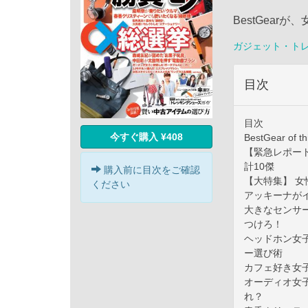
BestGea
ガジェット・ト
目次
目次
今すぐ購入 ¥408
BestGear of th
【緊急レポー
計10傑
購入前に目次をご確認
【大特集】 女
ください
アッキーナが
大きなセンサー
つけろ！
ヘッドホン女
ー選び術
カフェ好き女子
オーディオ女
れ？