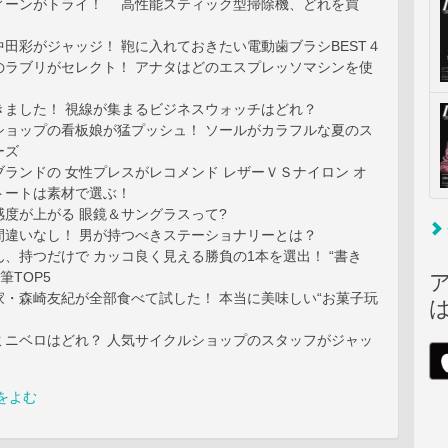
ィーンがトライ！ 高性能スティック型掃除機、どれを買
田彩がジャッジ！ 鞄に入れておきたい電動歯ブラシBEST４
ルのラブリがセレクト！ アナタはどのエスプレッソマシンを使
きました！ 視線が集まるビジネスウォッチはどれ？
ショップの看板娘が猛プッシュ！ ソールがカラフルな夏のス
ーズ
ランドの 女性プレスがレコメンド レザーＶＳナイロン オ
トートは素材で選ぶ！
感度が上がる 眼鏡＆サングラスって?
間違いなし！ 男が持つべきステーショナリーとは？
、持つだけで カッコ良く見える勝負の1本を選出！ “書き
筆TOP5
家・森崎友紀が全部食べて試した！ 本当に美味しい“お菓子玩
ミニベロはどれ？ 人気サイクルショップのスタッフがジャッ
をよむ