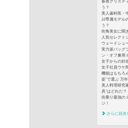
春香クリステ
う？
美人歯科医・中
JJ専属モデ
う？
街角美女に聞
人気セレクト
ウェードシュ
実力派バッグブ
ン・オフ兼用
女子からの好
女子社員ウケ
機能はもちろん
姿”で選ぶ 万年
美人料理研究
具”はどれだ？
街乗り最強の
ジ！
さらに目次