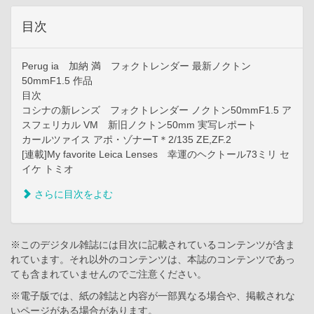
目次
Perug ia 加納 満 フォクトレンダー 最新ノクトン
50mmF1.5 作品
目次
コシナの新レンズ フォクトレンダー ノクトン50mmF1.5 ア
スフェリカル VM 新旧ノクトン50mm 実写レポート
カールツァイス アポ・ゾナーT＊2/135 ZE,ZF.2
[連載]My favorite Leica Lenses 幸運のヘクトール73ミリ セ
イケ トミオ
さらに目次をよむ
※このデジタル雑誌には目次に記載されているコンテンツが含ま
れています。それ以外のコンテンツは、本誌のコンテンツであっ
ても含まれていませんのでご注意ください。
※電子版では、紙の雑誌と内容が一部異なる場合や、掲載されな
いページがある場合があります。