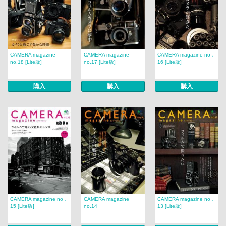
CAMERA magazine
CAMERA magazine
CAMERA magazine no．
no.18 [Lite版]
no.17 [Lite版]
16 [Lite版]
購入
購入
購入
CAMERA magazine no．
CAMERA magazine
CAMERA magazine no．
15 [Lite版]
no.14
13 [Lite版]