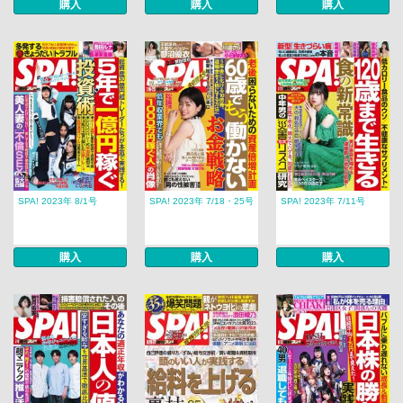
購入
購入
購入
SPA! 2023年 8/1号
SPA! 2023年 7/18・25号
SPA! 2023年 7/11号
購入
購入
購入