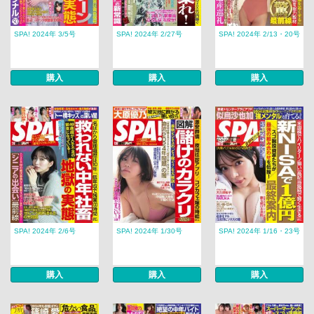
SPA! 2024年 3/5号
SPA! 2024年 2/27号
SPA! 2024年 2/13・20号
購入
購入
購入
SPA! 2024年 2/6号
SPA! 2024年 1/30号
SPA! 2024年 1/16・23号
購入
購入
購入