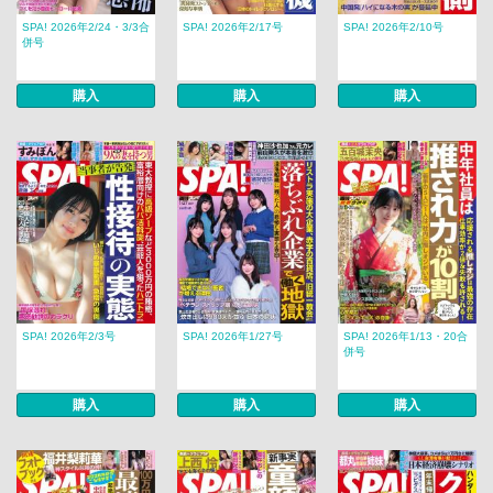
SPA! 2026年2/24・3/3合
SPA! 2026年2/17号
SPA! 2026年2/10号
併号
購入
購入
購入
SPA! 2026年2/3号
SPA! 2026年1/27号
SPA! 2026年1/13・20合
併号
購入
購入
購入