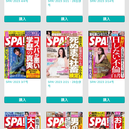
SPA! 2023 4/4号
SPA! 2023 3/21・28合併
SPA! 2023 3/14号
号
購入
購入
購入
SPA! 2023 3/7号
SPA! 2023 2/21・28合併
SPA! 2023 2/14号
号
購入
購入
購入