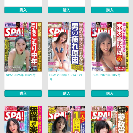
購入
購入
購入
SPA! 2025年 10/28号
SPA! 2025年 10/14・21
SPA! 2025年 10/7号
号
購入
購入
購入