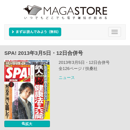
Toggle
navigati
SPA! 2013年3月5日・12日合併号
2013年3月5日・12日合併号
全126ページ / 扶桑社
ニュース
拡大