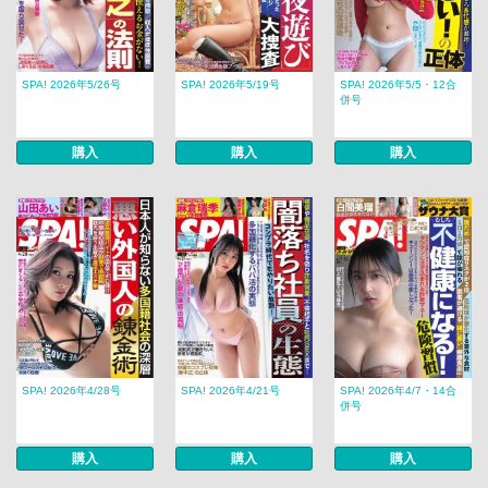
SPA! 2026年5/26号
SPA! 2026年5/19号
SPA! 2026年5/5・12合
併号
購入
購入
購入
SPA! 2026年4/28号
SPA! 2026年4/21号
SPA! 2026年4/7・14合
併号
購入
購入
購入