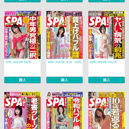
SPA! 2024年 4/2号
SPA! 2024年 3/19・26号
SPA! 2024年 3/12号
購入
購入
購入