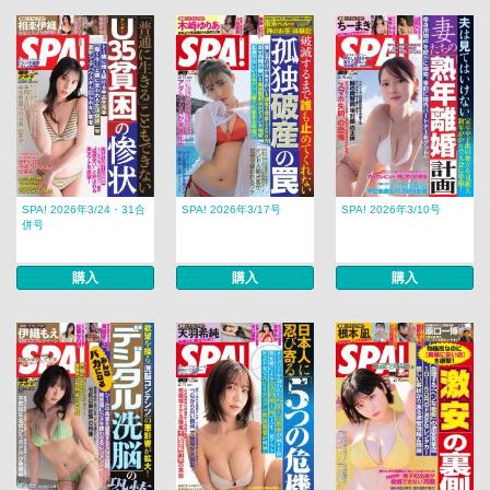
SPA! 2026年3/24・31合
SPA! 2026年3/17号
SPA! 2026年3/10号
併号
購入
購入
購入