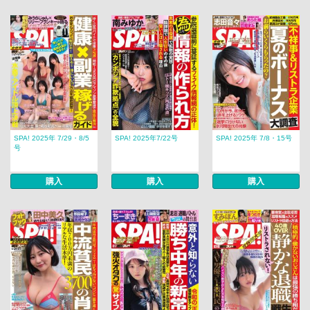
SPA! 2025年 7/29・8/5
SPA! 2025年7/22号
SPA! 2025年 7/8・15号
号
購入
購入
購入