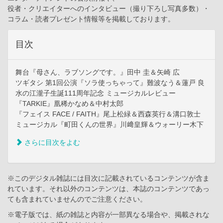
役者・クリエイターへのインタビュー（撮り下ろし写真多数）・
コラム・読者プレゼント情報等を掲載しております。
目次
舞台『母さん、ラブソングです。』田中 圭＆矢崎 広
ツギタシ 第1回公演『ソラ使っちゃって』難波なう＆蓮戸 良
水の江瀧子生誕111周年記念 ミュージカルレビュー
『TARKIE』凰稀かなめ＆中村太郎
『フェイス FACE / FAITH』尾上松緑＆西森英行＆溝口敦士
ミュージカル『町田くんの世界』川﨑皇輝＆ウォーリー木下
さらに目次をよむ
※このデジタル雑誌には目次に記載されているコンテンツが含ま
れています。それ以外のコンテンツは、本誌のコンテンツであっ
ても含まれていませんのでご注意ください。
※電子版では、紙の雑誌と内容が一部異なる場合や、掲載されな