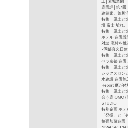
工│岩城造園
庭園評│第7回
建築家、荒川
特集 風土と文
壇 富士 離れ
特集 風土と文
ホテル 造園
対談 廃村を桃
×岡部真久日
特集 風土と文
ペラ京都 造
特集 風土と
シックスセンシ
水建設 造園
Report 
特集 風土と
会う庭 OMO7
STUDIO
特別企画 ホテ
「発掘」と「共
植彌加藤造園
NIWA SPEC