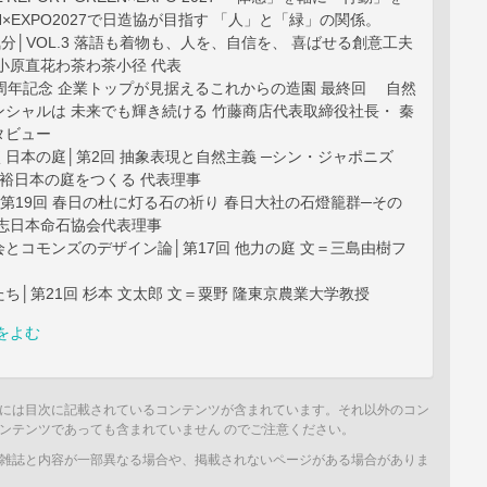
EN×EXPO2027で日造協が目指す 「人」と「緑」の関係。
気分│VOL.3 落語も着物も、人を、自信を、 喜ばせる創意工夫
小原直花わ茶わ茶小径 代表
周年記念 企業トップが見据えるこれからの造園 最終回 自然
シャルは 未来でも輝き続ける 竹藤商店代表取締役社長・ 秦
タビュー
日本の庭│第2回 抽象表現と自然主義 ─シン・ジャポニズ
裕日本の庭をつくる 代表理事
第19回 春日の杜に灯る石の祈り 春日大社の石燈籠群─その
浩志日本命石協会代表理事
とコモンズのデザイン論│第17回 他力の庭 文＝三島由樹フ
ち│第21回 杉本 文太郎 文＝粟野 隆東京農業大学教授
をよむ
には目次に記載されているコンテンツが含まれています。それ以外のコン
ンテンツであっても含まれていません のでご注意ください。
雑誌と内容が一部異なる場合や、掲載されないページがある場合がありま