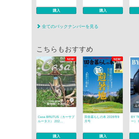
購入
購入
全てのバックナンバーを見る
こちらもおすすめ
NEW!
NEW!
Casa BRUTUS（カーサブ
田舎暮らしの本 2026年9
BY 
ルータス） 202...
月号
ー） 
購入
購入