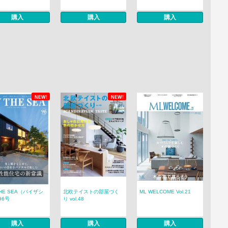
購入
購入
購入
NEW!
NEW!
THE SEA（バイザシ
北欧テイストの部屋づく
ML WELCOME Vol.21
96号
り vol.48
購入
購入
購入