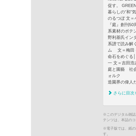
促す。 GRE
暮らしの“和”
のるつぼ 文＝
『庭』創刊50
系素材のポテン
野利基氏イン
系譜で読み解く
ム 文＝梅田 
命石をめぐる│
一 文＝吉田
庭と園藝 社会
ォルク
造園界の偉人た
さらに目次
※このデジタル雑誌
テンツは、本誌のコ
※電子版では、紙の
す。