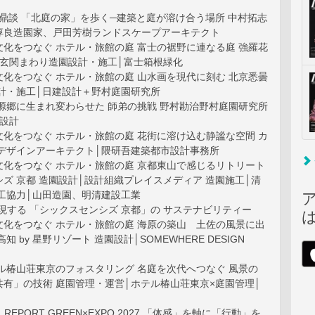
 鼎談 「北庭の家」を歩く─建築と庭が溶け合う場所 中村拓志
淳良造園家、戸田芳樹ランドスケープアーキテクト
化をつなぐ ホテル・旅館の庭 富士の裾野に連なる庭 強羅花
、玄関まわり造園設計・施工│富士箱根緑化
化をつなぐ ホテル・旅館の庭 山水画を現代に刻む 北京悉曇
設計・施工│日建設計＋野村庭園研究所
源郷に生まれ変わらせた 師弟の挑戦 野村勘治野村庭園研究所
建設計
化をつなぐ ホテル・旅館の庭 花街に溶け込む静謐な空間 カ
園デザインアーキテクト│隈研吾建築都市設計事務所
文化をつなぐ ホテル・旅館の庭 京都東山で感じるリトリート
ズ 京都 造園設計│設計組織プレイスメディア 造園施工│清
施工協力│山田造園、明清建設工業
庭が体現する 「シックスセンシズ 京都」の サステナビリティー
文化をつなぐ ホテル・旅館の庭 海原の築山 土佐の風景に出
高知 by 星野リゾート 造園設計│SOMEWHERE DESIGN
ル椿山荘東京のフォスタリング 名庭を次代へつなぐ 風景の
有」の技術 庭園管理・運営│ホテル椿山荘東京×庭園管理│
IAL REPORT GREEN×EXPO 2027 「体感」を軸に「行動」を