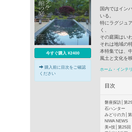
国内ではイン
いる。
特にラグジュ
く、
その庭園はいわ
それは地域の
本特集では、
今すぐ購入 ¥2400
風土と文化を
購入前に目次をご確認
ホーム・インテ
ください
目次
磐座探訪│第2
石ハンター
みどりの力│第
NIWA NEWS
美×技│第25