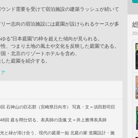
バウンド需要を受けて宿泊施設の建築ラッシュが続いて
アリー志向の宿泊施設には庭園が設けられるケースが多
2
ゆる“日本庭園”の枠を超えた傾向が見られる。
特性、つまり土地の風土や文化を反映した庭園である。
中国・北京のリゾートホテルを含め、
映した庭園を紹介する。
リア
9回 石神山の巨石郡（宮崎県日向市） 写真・文＝須田郡司巨
48回 庭を間仕切る、表具師の流儀 文＝井上雅博表具師
回 光と緑が溶け合う、現代の庭屋一如 北庭の家 造園設計・施