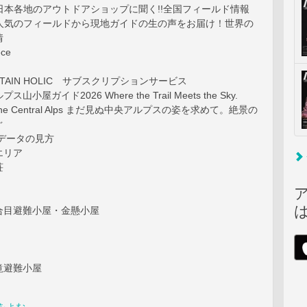
EAD 日本各地のアウトドアショップに聞く!!全国フィールド情報
EAD 人気のフィールドから現地ガイドの生の声をお届け！世界の
情
ece
UNTAIN HOLIC サブスクリプションサービス
小屋ガイド2026 Where the Trail Meets the Sky.
 in the Central Alps まだ見ぬ中央アルプスの姿を求めて。絶景の
ぐ
データの見方
エリア
荘
合目避難小屋・金懸小屋
滝避難小屋