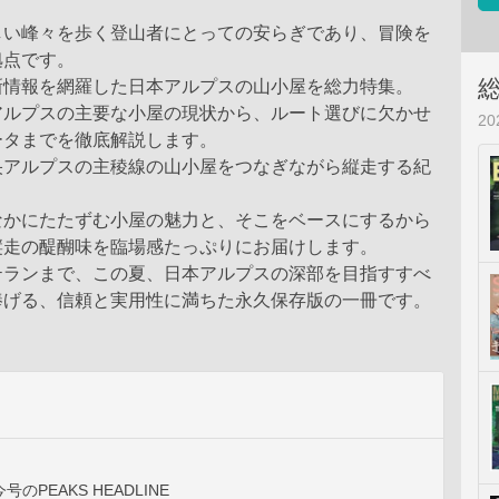
しい峰々を歩く登山者にとっての安らぎであり、冒険を
拠点です。
新情報を網羅した日本アルプスの山小屋を総力特集。
アルプスの主要な小屋の現状から、ルート選びに欠かせ
2
ータまでを徹底解説します。
央アルプスの主稜線の山小屋をつなぎながら縦走する紀
なかにたたずむ小屋の魅力と、そこをベースにするから
縦走の醍醐味を臨場感たっぷりにお届けします。
テランまで、この夏、日本アルプスの深部を目指すすべ
捧げる、信頼と実用性に満ちた永久保存版の一冊です。
 今号のPEAKS HEADLINE