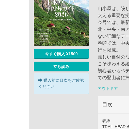
山小屋は、険
支える重要な
今号では、最
北・中央・南
ない詳細なデ
巻頭では、中
行を掲載。
今すぐ購入 ¥1500
厳しい自然の
こそ味わえる
立ち読み
初心者からベ
ての登山者に
購入前に目次をご確認
ください
アウトドア
目次
表紙
TRAIL HEAD