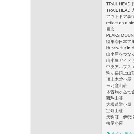
TRAIL H
TRAIL H
アウトドア事
reflect on a pi
目次
PEAKS MO
特集◎日本アルプス山
Hut-to-Hut
山小屋をつな
山小屋ガイド 
中央アルプス
駒ヶ岳頂上山
頂上木曽小屋
玉乃窪山荘
木曽駒ヶ岳七
西駒山荘
大樽避難小屋
宝剣山荘
天狗荘・伊勢
檜尾小屋