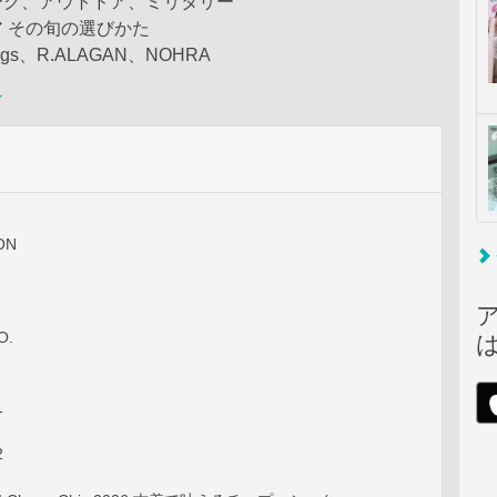
ーク、アウトドア、ミリタリー
 その旬の選びかた
lings、R.ALAGAN、NOHRA
ン
ON
O.
1
2