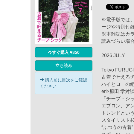
※電子版では
ージや特別付
※本雑誌はカ
読みづらい場
今すぐ購入 ¥850
2026 JULY
立ち読み
Tokyo FURUGI
古着で叶える
購入前に目次をご確認
ハイとローの
ください
eri×原田 学対
「チープ・シ
エプロン、ア
トレンドとい
スタイリスト
“ふつうの古着