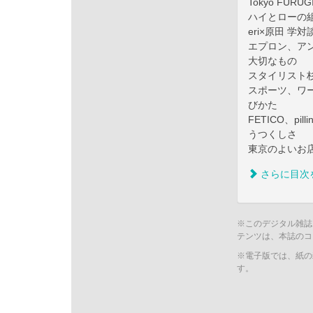
Tokyo FUR
ハイとローの
eri×原田 
エプロン、ア
大切なもの
スタイリスト
スポーツ、ワ
びかた
FETICO、p
うつくしさ
東京のよいお
さらに目次
※このデジタル雑誌
テンツは、本誌のコ
※電子版では、紙の
す。