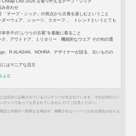
UGI Cheap Chic 2026 古着で叶えるチープ・シック
組み合わせ
学対談 「チープ・シック」の視点から古着を楽しむということ
ンダーウェア、ショーツ、スカーフ… トレンドというとても
杉本学子の“ふつうの古着”を素敵に着ること
ーク、アウトドア、ミリタリー 機能的なウエア その旬の選
illings、R.ALAGAN、NOHRA デザイナーが語る、古いものの
店にはマニアな店主
をよむ
には目次に記載されているコンテンツが含まれています。それ以外のコン
ンテンツであっても含まれていません のでご注意ください。
雑誌と内容が一部異なる場合や、掲載されないページがある場合がありま