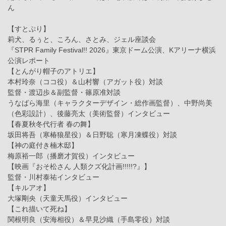
ん
【すとぷり】
莉犬、るぅと、ころん、さとみ、ジェル座談会
『STPR Family Festival!! 2026』東京ドーム公演、Kアリーナ横浜
公演レポート
【とんがり帽子のアトリエ】
本村玲奈（ココ役）＆山村響（アガット役）対談
監督・渡辺歩＆副監督・篠原准対談
うなばら海里（キャラクターデザイン・総作画監督）、中野尚美
（色彩設計）、後藤亮太（美術監督）インタビュー
【春夏秋冬代行者 春の舞】
坂田将吾（寒椿狼星役）＆日野聡（寒月凍蝶役）対談
【神の庭付き楠木邸】
梅原裕一郎（播磨才賀役）インタビュー
【映画『おそ松さん 人類クズ化計画!!!!!?』】
監督・川村泰祐インタビュー
【キルアオ】
大塚剛央（天童天馬役）インタビュー
【これ描いて死ね】
関根明良（安海相役）＆早見沙織（手島零役）対談