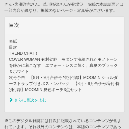
さん×岩瀬洋志さん、草川拓弥さんが登場♡ ※紙の本誌誌面とは
一部内容が異なり、掲載のないページ・写真等がございます。
目次
表紙
目次
TREND CHAT！
COVER WOMAN 有村架純 モダンで洗練されたモノトーン
を静かに着こなす エフォートレスに輝く、真夏のブラック
＆ホワイト
次号予告 【8月・9月合併号 特別付録】MOOMIN ショルダ
ーストラップ付きボストンバッグ 【8月・9月合併号増刊 特
別付録】MOOMIN 夏色ポーチ3点セット
さらに目次をよむ
※このデジタル雑誌には目次に記載されているコンテンツが含ま
れています。それ以外のコンテンツは、本誌のコンテンツであっ