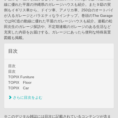
線に優れた平屋の沖縄県のガレージハウスも紹介。また９邸の実
例もイギリス車から、ドイツ車、アメリカ車、250台のオートバイ
が入るガレージとバラエティなラインナップ。巻頭のThe Garage
ではRC造の動線に優れた平屋のガレージハウスも紹介。連載の松
田次生のガレージ探訪や、不定期連載のガレージのある生活など
充実した内容をお届けする。ガレージにあったら便利な特殊装置
図鑑も掲載。
目次
目次
目次
TOPIX Funiture
TOPIX Floor
TOPIX Car
さらに目次をよむ
※このデジタル雑誌には目次に記載されているコンテンツが含ま