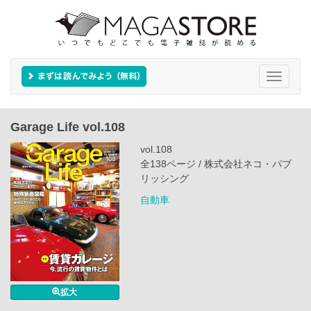
Toggle
navigati
Garage Life vol.108
vol.108
全138ページ / 株式会社ネコ・パブ
リッシング
自動車
拡大