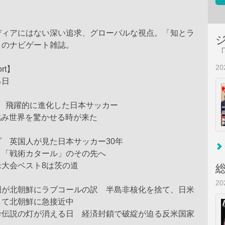
ディアにはない深い追求、グローバルな視点。「知とラ
」のナビゲート雑誌。
2
ort】
る日
後、飛躍的に進化した日本サッカー
挑み世界を驚かせる時が来た
 英国人が見た日本サッカー30年
 「戦術カタール」のその先へ
米大会ベスト8は茨の道
2
国が北朝鮮にラブコールの訳 半島非核化を捨て、日米
して北朝鮮に急接近中
命伝説の灯が消える日 経済封鎖で破綻が迫る反米国家