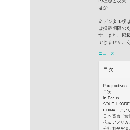
の理想と現実
ほか
※デジタル版
は掲載期限の
す。また、掲
できません。
ニュース
目次
Perspectives
目次
In Focus
SOUTH K
CHINA ア
日本 高市「積
視点 アメリカ
分析 和平を演