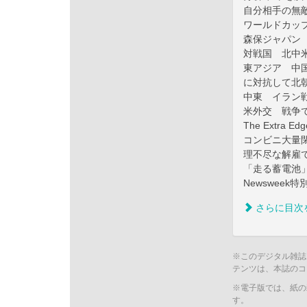
自分相手の無
ワールドカッ
森保ジャパン
対戦国 北中
東アジア 中
に対抗して北
中東 イラン
米外交 戦争
The Extra E
コンビニ大量
理不尽な解雇
「走る蓄電池
Newswee
さらに目次
※このデジタル雑誌
テンツは、本誌のコ
※電子版では、紙の
す。