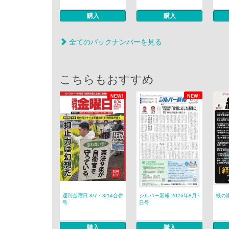
購入
購入
全てのバックナンバーを見る
こちらもおすすめ
NEW!
NEW!
週刊金曜日 8/7・8/14合併
シルバー新報 2026年8月7
紙の爆
号
日号
購入
購入