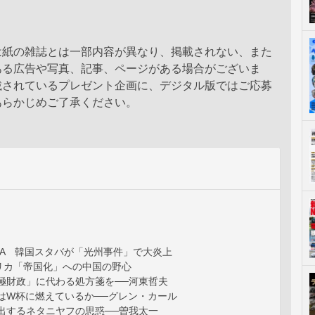
は紙の雑誌とは一部内容が異なり、掲載されない、また
ある広告や写真、記事、ページがある場合がございま
載されているプレゼント企画に、デジタル版ではご応募
あらかじめご了承ください。
OREA 韓国スタバが「光州事件」で大炎上
フリカ「帝国化」への中国の野心
極財政」に代わる処方箋を──河東哲夫
はW杯に燃えているか──グレン・カール
出するネタニヤフの思惑──曽我太一