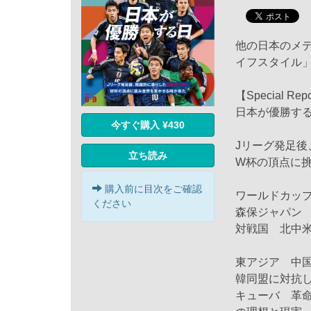
他の日本のメ
イフスタイル
【Special Rep
日本が優勝す
今すぐ購入 ¥430
Jリーグ発足
立ち読み
W杯の頂点に
購入前に目次をご確認
ワールドカップ
ください
森保ジャパン
対戦国 北中
東アジア 中
韓同盟に対抗
キューバ 革