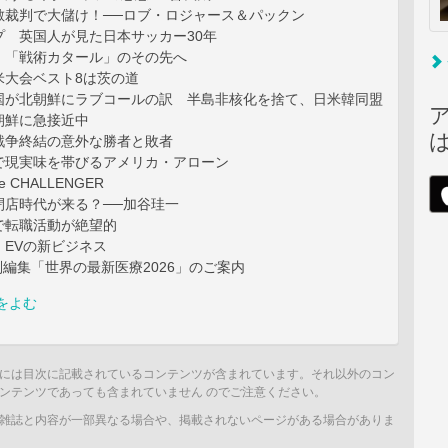
敵裁判で大儲け！──ロブ・ロジャース＆パックン
プ 英国人が見た日本サッカー30年
 「戦術カタール」のその先へ
米大会ベスト8は茨の道
国が北朝鮮にラブコールの訳 半島非核化を捨て、日米韓同盟
朝鮮に急接近中
戦争終結の意外な勝者と敗者
で現実味を帯びるアメリカ・アローン
dge CHALLENGER
閉店時代が来る？──加谷珪一
で転職活動が絶望的
」EVの新ビジネス
k特別編集「世界の最新医療2026」のご案内
をよむ
には目次に記載されているコンテンツが含まれています。それ以外のコン
ンテンツであっても含まれていません のでご注意ください。
雑誌と内容が一部異なる場合や、掲載されないページがある場合がありま