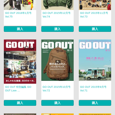
GO OUT 2016年1月号
GO OUT 2015年12月号
GO OUT 2015年11月号
Vol.75
Vol.74
Vol.73
購入
購入
購入
GO OUT 特別編集 GO
GO OUT 2015年10月号
GO OUT 2015年9月号
OUT Livin ...
Vol.72
Vol.71
購入
購入
購入