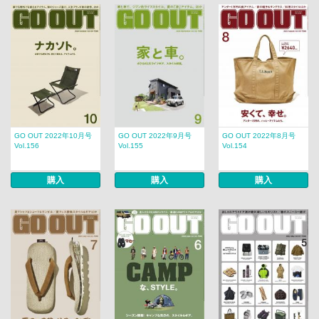
GO OUT 2022年10月号
GO OUT 2022年9月号
GO OUT 2022年8月号
Vol.156
Vol.155
Vol.154
購入
購入
購入