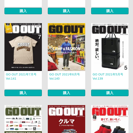
購入
購入
購入
GO OUT 2021年7月号
GO OUT 2021年6月号
GO OUT 2021年5月号
Vol.141
Vol.140
Vol.139
購入
購入
購入