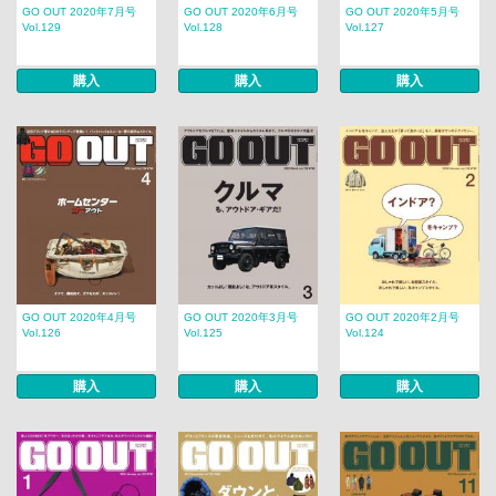
GO OUT 2020年7月号
GO OUT 2020年6月号
GO OUT 2020年5月号
Vol.129
Vol.128
Vol.127
購入
購入
購入
GO OUT 2020年4月号
GO OUT 2020年3月号
GO OUT 2020年2月号
Vol.126
Vol.125
Vol.124
購入
購入
購入