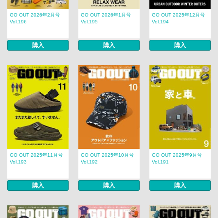
GO OUT 2026年2月号
GO OUT 2026年1月号
GO OUT 2025年12月号
Vol.196
Vol.195
Vol.194
購入
購入
購入
GO OUT 2025年11月号
GO OUT 2025年10月号
GO OUT 2025年9月号
Vol.193
Vol.192
Vol.191
購入
購入
購入