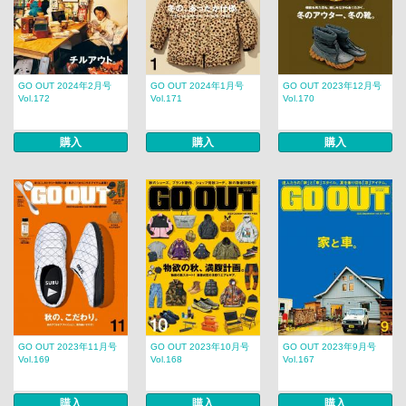
GO OUT 2024年2月号
GO OUT 2024年1月号
GO OUT 2023年12月号
Vol.172
Vol.171
Vol.170
購入
購入
購入
GO OUT 2023年11月号
GO OUT 2023年10月号
GO OUT 2023年9月号
Vol.169
Vol.168
Vol.167
購入
購入
購入