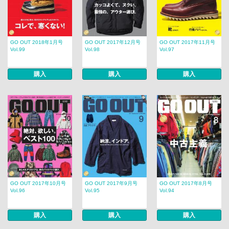
GO OUT 2018年1月号
GO OUT 2017年12月号
GO OUT 2017年11月号
Vol.99
Vol.98
Vol.97
購入
購入
購入
GO OUT 2017年10月号
GO OUT 2017年9月号
GO OUT 2017年8月号
Vol.96
Vol.95
Vol.94
購入
購入
購入