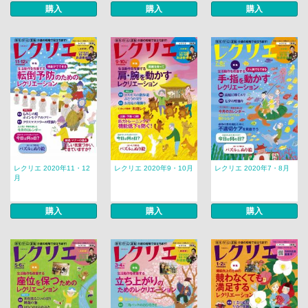
購入
購入
購入
レクリエ 2020年11・12
レクリエ 2020年9・10月
レクリエ 2020年7・8月
月
購入
購入
購入