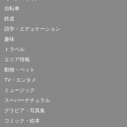
自転車
鉄道
語学・エデュケーション
趣味
トラベル
エリア情報
動物・ペット
TV・エンタメ
ミュージック
スーパーナチュラル
グラビア・写真集
コミック・絵本