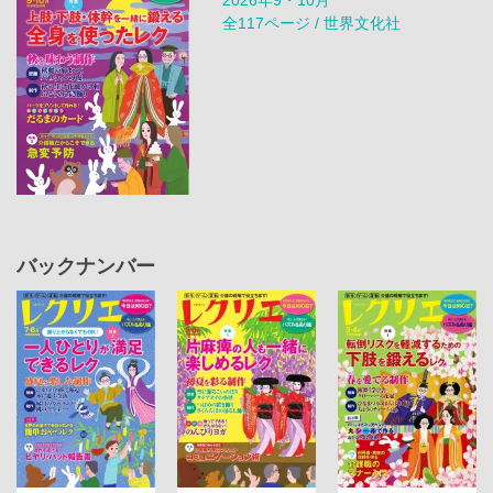
全117ページ / 世界文化社
バックナンバー