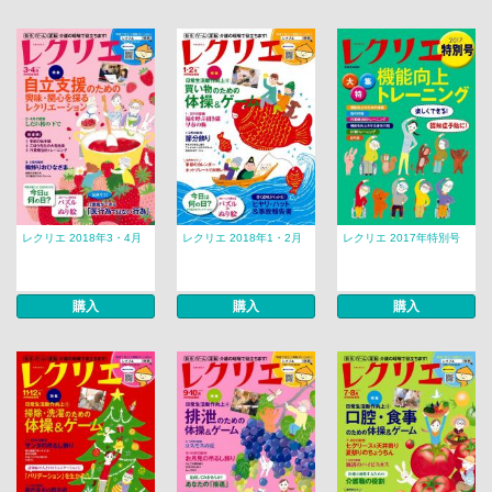
レクリエ 2018年3・4月
レクリエ 2018年1・2月
レクリエ 2017年特別号
購入
購入
購入