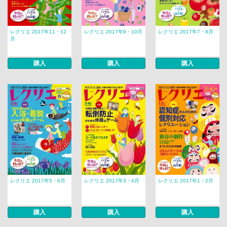
レクリエ 2017年11・12
レクリエ 2017年9・10月
レクリエ 2017年7・8月
月
購入
購入
購入
レクリエ 2017年5・6月
レクリエ 2017年3・4月
レクリエ 2017年1・2月
購入
購入
購入