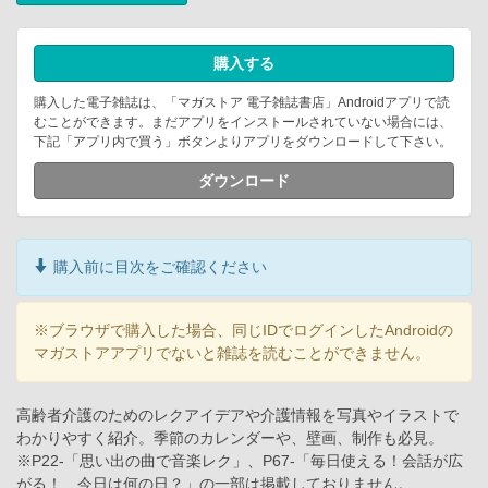
購入する
購入した電子雑誌は、「マガストア 電子雑誌書店」Androidアプリで読
むことができます。まだアプリをインストールされていない場合には、
下記「アプリ内で買う」ボタンよりアプリをダウンロードして下さい。
ダウンロード
購入前に目次をご確認ください
※ブラウザで購入した場合、同じIDでログインしたAndroidの
マガストアアプリでないと雑誌を読むことができません。
高齢者介護のためのレクアイデアや介護情報を写真やイラストで
わかりやすく紹介。季節のカレンダーや、壁画、制作も必見。
※P22-「思い出の曲で音楽レク」、P67-「毎日使える！会話が広
がる！ 今日は何の日？」の一部は掲載しておりません。