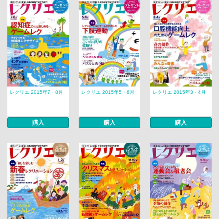
レクリエ 2015年7・8月
レクリエ 2015年5・6月
レクリエ 2015年3・4月
購入
購入
購入