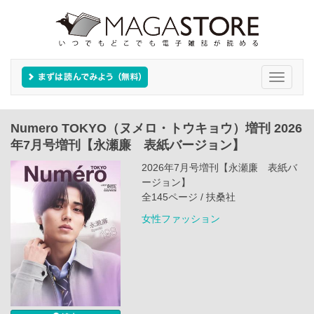
Toggle
navigati
Numero TOKYO（ヌメロ・トウキョウ）増刊 2026
年7月号増刊【永瀬廉 表紙バージョン】
2026年7月号増刊【永瀬廉 表紙バ
ージョン】
全145ページ / 扶桑社
女性ファッション