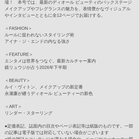
場！ 本号では、最新のディオール ビューティのバックステージ
メイクアップやフレグランスの魅力を、表情豊かなヴィジュアル
やインタビューとともに全12ページでお届けする。
＜FASHION＞
ルールに捉われないスタイリング術
アイナ・ジ・エンドの内なる強さ
＜FEATURE＞
エンタメは世界をつなぐ。最新カルチャー案内
鏡リュウジが占う2026年下半期
＜BEAUTY＞
ルイ・ヴィトン、メイクアップの新定番
永瀬廉が纏うディオール ビューティーの新色
＜ART＞
リンダー・スターリング
●定価表記、誌面内の目次やページ表記等は紙版のものです。一部
の記事は電子版では対応していない場合がございます
●紙の雑誌とコンテンツが異なる場合や、ページやコーナーの一部