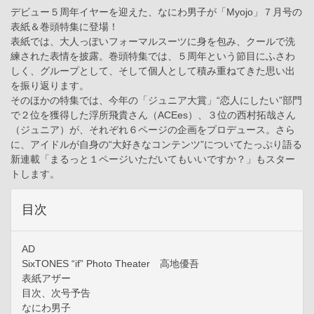
デビュー５周年イヤーを迎えた、なにわ男子が「Myojo」７月号の
表紙＆巻頭特集に登場！
表紙では、大人っぽいフォーマルスーツに身を包み、クールで洗
練された表情を披露。巻頭特集では、５周年という節目にふさわ
しく、グループとして、そして個人として積み重ねてきた思い出
を振り返ります。
そのほかの特集では、今年の「ジュニア大賞」“恋人にしたい”部門
で２位を獲得した浮所飛貴さん（ACEes）、３位の西村拓哉さん
（ジュニア）が、それぞれ６ページの企画をプロデュース。さら
に、アイドルが自身の“大好きなコンテンツ”についてたっぷり語る
新連載「まるっと１ページいただいてもいいですか？」もスター
トします。
目次
AD
SixTONES “if” Photo Theater 高地優吾
表紙アザー
目次、次号予告
なにわ男子