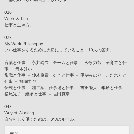
020
Work ＆ Life
仕事と生き方。
022
My Work Philosophy
いい仕事をするために大切にしていること、10人の答え。
言葉と仕事 － 永井玲衣 チームと仕事 － 今泉力哉 子育てと仕
事 － 寿木けい
常識と仕事 － 鈴木俊貴 好きと仕事 － 甲斐みのり こだわりと
仕事 － 鰤岡力也
伝統と仕事 － 桂二葉 仕事場と仕事 － 吉田隆人 年齢と仕事 －
横尾光子 継承と仕事 － 吉田克幸
042
Way of Working
自分らしく働くための、3つのルール。