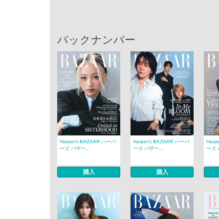
バックナンバー
Harper’s BAZAAR ハーパ
Harper’s BAZAAR ハーパ
Harp
ーズ バザー...
ーズ バザー...
ーズ 
購入
購入