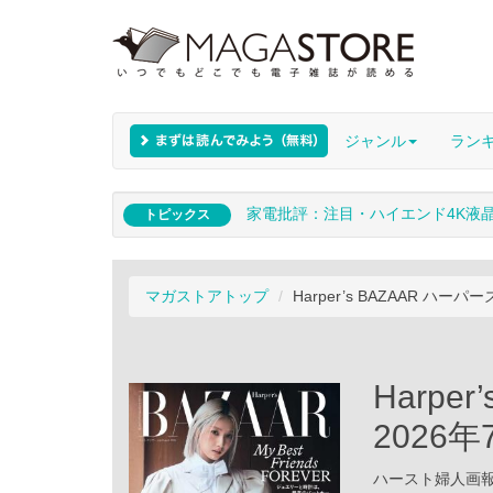
ジャンル
ラン
家電批評：注目・ハイエンド4K液
トピックス
マガストアトップ
Harper’s BAZAAR ハー
Harpe
2026
ハースト婦人画報社 