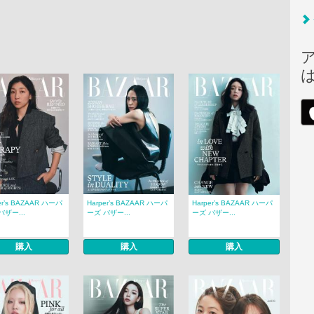
er’s BAZAAR ハーパ
Harper’s BAZAAR ハーパ
Harper’s BAZAAR ハーパ
バザー...
ーズ バザー...
ーズ バザー...
購入
購入
購入