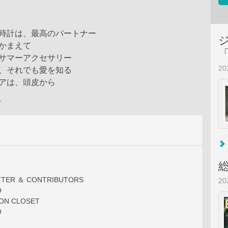
と時計は、最高のパートナー
かまえて
、サマーアクセサリー
2
に、それでも愛を知る
アは、頭皮から
ン
ETTER ＆ CONTRIBUTORS
2
O
ION CLOSET
O