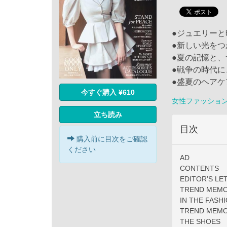
●ジュエリー
●新しい光をつ
●夏の記憶と
●戦争の時代
●盛夏のヘアケ
今すぐ購入 ¥610
女性ファッショ
立ち読み
目次
購入前に目次をご確認
ください
AD
CONTENTS
EDITOR’S L
TREND MEM
IN THE FASH
TREND MEM
THE SHOES