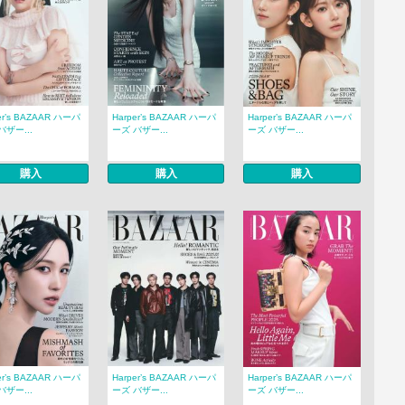
er’s BAZAAR ハーパ
Harper’s BAZAAR ハーパ
Harper’s BAZAAR ハーパ
バザー...
ーズ バザー...
ーズ バザー...
購入
購入
購入
er’s BAZAAR ハーパ
Harper’s BAZAAR ハーパ
Harper’s BAZAAR ハーパ
バザー...
ーズ バザー...
ーズ バザー...