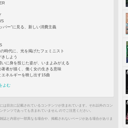
WER
Y
WS
ッパー”に見る、新しい消費主義
S
闇の時代に、光を掲げたフェミニスト
がきしよう
闘いに身を投じた姿が、いまよみがえる
の著者が描く、働く女の生きる意味
とエネルギーを映し出す15曲
をよむ
には目次に記載されているコンテンツが含まれています。それ以外のコン
ンテンツであっても含まれていません のでご注意ください。
雑誌と内容が一部異なる場合や、掲載されないページがある場合がありま