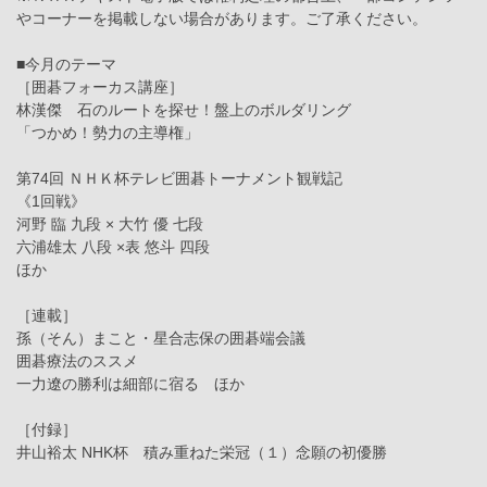
やコーナーを掲載しない場合があります。ご了承ください。
■今月のテーマ
［囲碁フォーカス講座］
林漢傑 石のルートを探せ！盤上のボルダリング
「つかめ！勢力の主導権」
第74回 ＮＨＫ杯テレビ囲碁トーナメント観戦記
《1回戦》
河野 臨 九段 × 大竹 優 七段
六浦雄太 八段 ×表 悠斗 四段
ほか
［連載］
孫（そん）まこと・星合志保の囲碁端会議
囲碁療法のススメ
一力遼の勝利は細部に宿る ほか
［付録］
井山裕太 NHK杯 積み重ねた栄冠（１）念願の初優勝