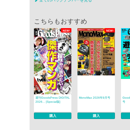
全てのバックナンバーを見る
こちらもおすすめ
NEW!
NEW!
週刊GoodsPress DIGITAL
MonoMax 2026年9月号
Good
2026... [Special版]
号
購入
購入