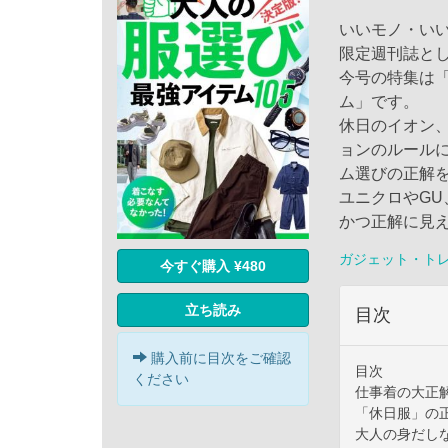
いいモノ・いい
限定週刊誌と
今号の特集は
ム」です。
休日のイオン
ョンのルール
ム選びの正解
ユニクロやG
かつ正解に見
ガジェット・ト
今すぐ購入 ¥480
立ち読み
目次
購入前に目次をご確認
目次
ください
仕事着の大正
「休日服」の
大人の身だし