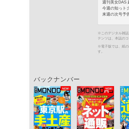
週刊美女DAS
今週の知っト
来週の次号予
※このデジタル雑誌
テンツは、本誌のコ
※電子版では、紙の
す。
バックナンバー
NEW!
NEW!