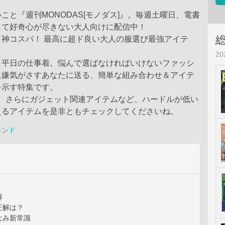
こと『週刊MONODAS[モノダス]』。毎週土曜日、電書
して好奇心が尽きない大人向けに配信中！
「神コスパ！ 最高に超ド良い大人の服選び最強アイテ
2
、平日の仕事着。悩んで選ばなければいけないファッシ
に嫌気がさすあなたに送る、簡単な組み合わせ＆アイテ
を示す特集です。
U、さらにガジェット関連アイテムなど、ハードルが低い
えるアイテムを是非ともチェックしてくださいね。
レンド
解
正解は？
なみ新常識