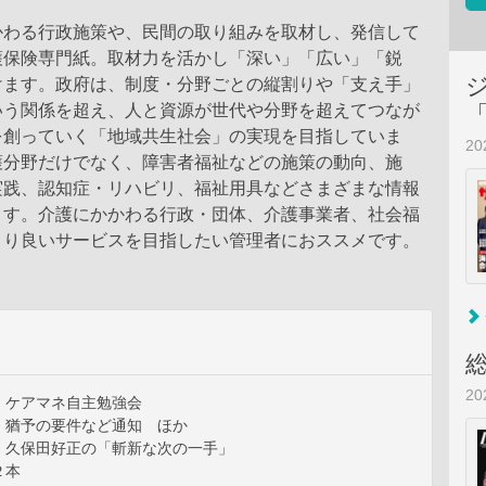
かわる行政施策や、民間の取り組みを取材し、発信して
護保険専門紙。取材力を活かし「深い」「広い」「鋭
けます。政府は、制度・分野ごとの縦割りや「支え手」
いう関係を超え、人と資源が世代や分野を超えてつなが
を創っていく「地域共生社会」の実現を目指していま
2
護分野だけでなく、障害者福祉などの施策の動向、施
実践、認知症・リハビリ、福祉用具などさまざまな情報
ます。介護にかかわる行政・団体、介護事業者、社会福
より良いサービスを目指したい管理者におススメです。
2
 ケアマネ自主勉強会
 猶予の要件など通知 ほか
 久保田好正の「斬新な次の一手」
２本