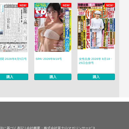
NEW!
NEW!
NEW!
聞 2026年8月5日号
SPA! 2026年8/19号
女性自身 2026年 8月18・
25日合併号
購入
購入
購入
法に基づく表記
|
会社概要：
株式会社富士山マガジンサービス