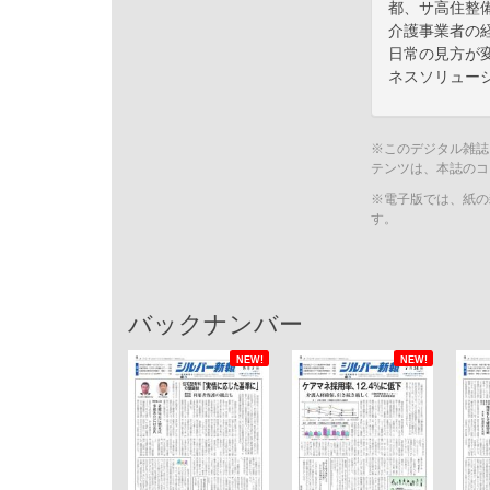
都、サ高住整
介護事業者の
日常の見方が
ネスソリュー
※このデジタル雑誌
テンツは、本誌のコ
※電子版では、紙の
す。
バックナンバー
NEW!
NEW!