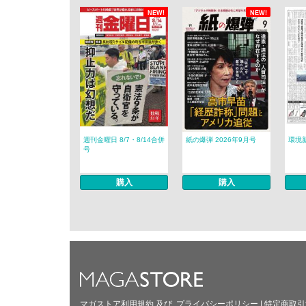
NEW!
NEW!
週刊金曜日 8/7・8/14合併
紙の爆弾 2026年9月号
環境新
号
購入
購入
マガストア利用規約
及び
プライバシーポリシー
|
特定商取引