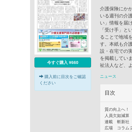
介護保険にか
いる週刊の介
い」情報を届
「受け手」と
ることで地域
す。本紙も介
設・在宅での
を掲載してい
今すぐ購入 ¥660
祉法人など、
ニュース
購入前に目次をご確認
ください
目次
質の向上へ！
人員欠如減算
連載 斬新社
広場 コラム