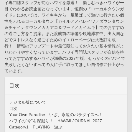
イ専門誌スタッフが旬なハワイを厳選！ 楽しむべきハワイが一
目でわかる必読企画となっています。恒例の『ローカルタウンガ
イド』においては、ワイキキから一足延ばして遊びに行きたい個
性あふれるローカルタウン【カイルア／ハレイワ／ダウンタウン
＆チャイナタウン／カカアコ＆ワード／カイムキ】でのおすすめ
の過ごし方をご提案。また渡航前の準備や現地滞在中、出入国な
どでストレスなく過ごすためのイエローページは大改訂を敢
行！ 情報のアップデートや最低限知っておきたい基本情報がよ
りわかりやすくなっています。ハワイ専門誌スタッフが自信を持
っておすすめするハワイが満載の2027年版、せっかくのハワイで
失敗したくないすべての人に手に取ってほしい自信作に仕上がっ
ています。
目次
デジタル版について
目次
Your Own Paradise いざ、永遠のパラダイスへ！
ハワイの“今”を深掘り！ HAWAII JOURNAL 2027
Category1 PLAYING 遊ぶ