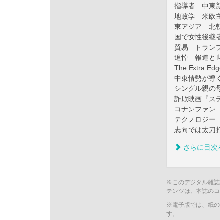
指導者 中東
地政学 米欧
東アジア 北
国で女性後継
貿易 トラン
追悼 報道と
The Extra E
中東情勢が導く
シングル親の
詐欺映画『ステ
コナンファン「
テクノロジー 
志向では太刀
さらに目次
※このデジタル雑誌
テンツは、本誌のコ
※電子版では、紙の
す。