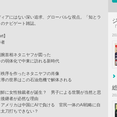
ディアにはない深い追求、グローバルな視点。「知とラ
」のナビゲート雑誌。
2
ort】
勝者
剛腕首相ネタニヤフが図った
ンの弱体化で中東に訪れる新時代
新秩序を作ったネタニヤフの肖像
主導の世界はこの石油危機で解体される
朝鮮に女性独裁者が誕生？ 男子による世襲が当然と思
2
性後継者が必然な理由
アメリカは中国にAIで負ける 官民一体のAI戦略に自
は太刀打ちできない？