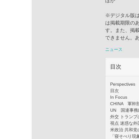
ほか
※デジタル版
は掲載期限の
す。また、掲
できません。
ニュース
目次
Perspectives
目次
In Focus
CHINA 軍
UN 国連事
外交 トラン
視点 迷惑な外
米政治 共和
「寝そべり現