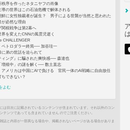
新秩序を作ったネタニヤフの肖像
主導の世界はこの石油危機で解体される
朝鮮に女性独裁者が誕生？ 男子による世襲が当然と思われた
者が必然な理由
プ関税戦争は第2幕へ
世界を変えたCNNの風雲児逝く
dge CHALLENGER
ペトロダラー終焉── 加谷珪一
母に弟の世話を迫られて
ィング』に騙された爽快感── 森達也
増殖中」の謎を解く── 数土直志
アメリカは中国にAIで負ける 官民一体のAI戦略に自由放任
打ちできない？
をよむ
には目次に記載されているコンテンツが含まれています。それ以外のコン
ンテンツであっても含まれていません のでご注意ください。
雑誌と内容が一部異なる場合や、掲載されないページがある場合がありま