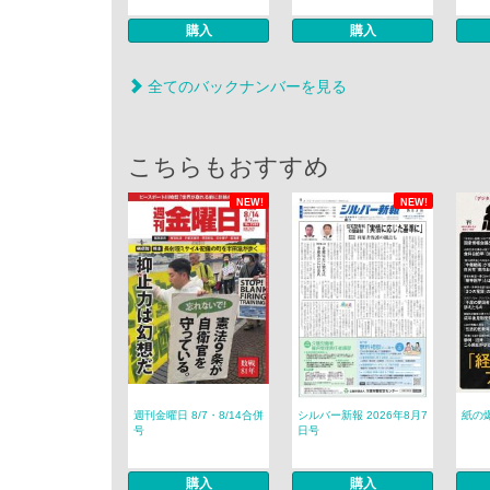
購入
購入
全てのバックナンバーを見る
こちらもおすすめ
NEW!
NEW!
週刊金曜日 8/7・8/14合併
シルバー新報 2026年8月7
紙の爆
号
日号
購入
購入