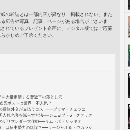
は紙の雑誌とは一部内容が異なり、掲載されない、また
ある広告や写真、記事、ページがある場合がございま
載されているプレゼント企画に、デジタル版ではご応募
あらかじめご了承ください。
幹部を大量粛清する習近平の落とし穴
務総長ポストは世界一不人気？
プの縁故外交が支払うコスト──ブラマ・チェラニ
国人観光客を減らす方法──ジェヨブ・S・クァック
党のゲリマンダー大作戦──サム・ポトリッキオ
象」は反中勢力の陰謀？──ラージャオ＆トウガラシ