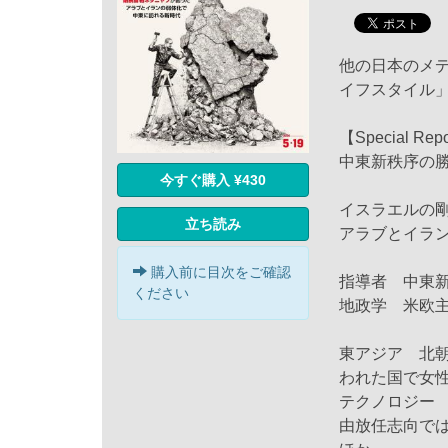
他の日本のメ
イフスタイル
【Special Rep
中東新秩序の
今すぐ購入 ¥430
イスラエルの
立ち読み
アラブとイラ
購入前に目次をご確認
指導者 中東
ください
地政学 米欧
東アジア 北
われた国で女
テクノロジー 
由放任志向で