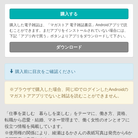
購入する
購入した電子雑誌は、「マガストア 電子雑誌書店」Androidアプリで読
むことができます。まだアプリをインストールされていない場合には、
下記「アプリ内で買う」ボタンよりアプリをダウンロードして下さい。
ダウンロード
購入前に目次をご確認ください
※ブラウザで購入した場合、同じIDでログインしたAndroidの
マガストアアプリでないと雑誌を読むことができません。
「仕事を楽しむ 暮らしを楽しむ」をテーマに、働き方、資格、
転職から恋愛・結婚、マネー管理まで、働く女性のオンとオフに
役立つ情報を掲載しています。
※使用権の関係により、綾瀬はるかさんの表紙写真は発売から6か