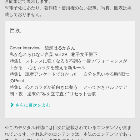
月間限定で表示します。
※電子化にあたり、著作権・使用権のない記事、写真、図表は掲
載しておりません。
目次
Cover interview 綾瀬はるかさん
私が忘れられない言葉 Vol.29 彬子女王殿下
特集1 ストレスに強くなる＆不調を一掃 パフォーマンスが
上がる！ 心とカラダを整える新ルール
特集1 読者アンケートで分かった！ 自分を思いやる時間3つ
のPoint
特集1 心とカラダが前向きに整う！ とっておきセルフケア
朝・夜・週末の“私を立て直す”リセット習慣
さらに目次をよむ
※このデジタル雑誌には目次に記載されているコンテンツが含ま
れています。それ以外のコンテンツは、本誌のコンテンツであっ