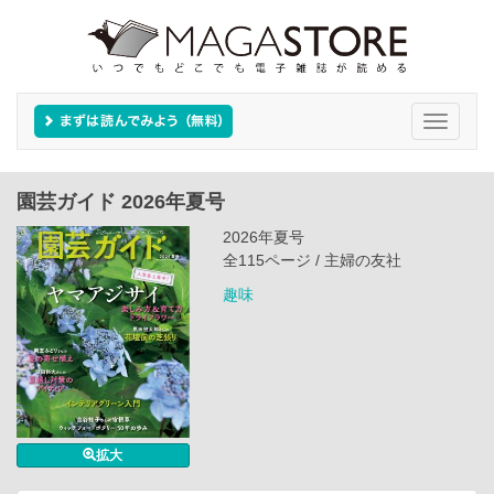
Toggle
navigati
園芸ガイド 2026年夏号
2026年夏号
全115ページ / 主婦の友社
趣味
拡大