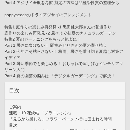
Part 4 アジサイ全般を考察 剪定の方法は品種や性質の整理から
poppyseedsのドライアジサイのアレンジメント
特集1 庭作りの楽しみ再発見 -1 黒田健太郎さんの花壇作り
庭作りの楽しみ再発見 -2 風そよぐ初夏のナチュラルガーデン
特集2 夏のガーデニングをもっと気楽に！
Part 1 暑さに負けない！ 間室みどりさんの夏の寄せ植え
Part 2 今年こそ枯らさない！ 梅雨、暑さを乗り切る夏越し対策ア
イディア
Part 3 暑い季節でも楽しめる！ おしゃれで涼しげなインテリアグ
リーン入門
Part 4 夏の園芸の悩みは 「デジタルガーデニング」で解決！
目次
ご案内
連載・19 花鋏帖 「ノラニンジン」
「見るから感じる」フラワーパーク バラに囲まれる時間
目次