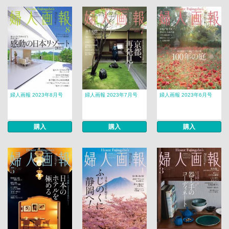
婦人画報 2023年8月号
婦人画報 2023年7月号
婦人画報 2023年6月号
購入
購入
購入