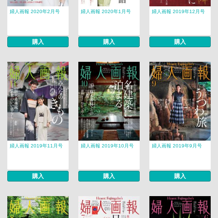
婦人画報 2020年2月号
婦人画報 2020年1月号
婦人画報 2019年12月号
購入
購入
購入
婦人画報 2019年11月号
婦人画報 2019年10月号
婦人画報 2019年9月号
購入
購入
購入