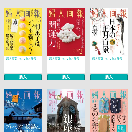
婦人画報 2017年3月号
婦人画報 2017年2月号
婦人画報 2017年1月号
購入
購入
購入