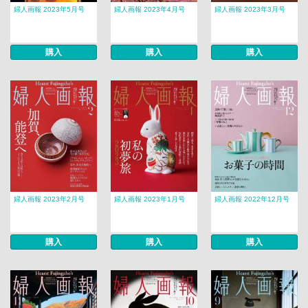
婦人画報 2023年5月号
婦人画報 2023年4月号
婦人画報 2023年3月号
購入
購入
購入
婦人画報 2023年2月号
婦人画報 2023年1月号
婦人画報 2022年12月号
購入
購入
購入