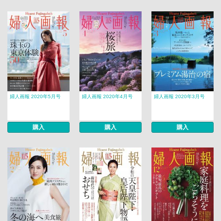
婦人画報 2020年5月号
婦人画報 2020年4月号
婦人画報 2020年3月号
購入
購入
購入