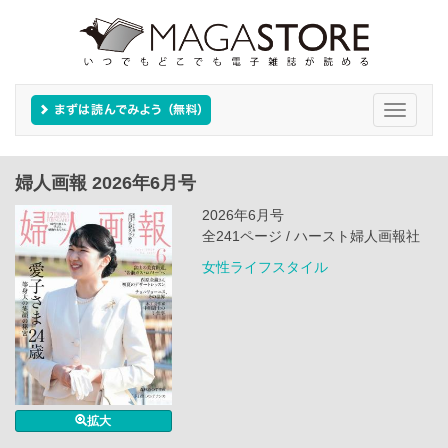
Toggle
navigati
婦人画報 2026年6月号
2026年6月号
全241ページ / ハースト婦人画報社
女性ライフスタイル
拡大