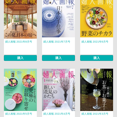
婦人画報 2021年8月号
婦人画報 2021年7月号
婦人画報 2021年6月号
購入
購入
購入
婦人画報 2021年5月号
婦人画報 2021年4月号
婦人画報 2021年3月号