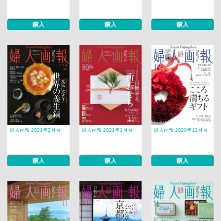
購入
購入
購入
婦人画報 2021年2月号
婦人画報 2021年1月号
婦人画報 2020年12月号
購入
購入
購入