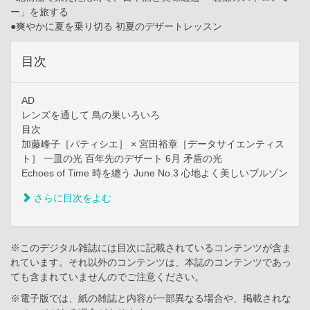
ー」を旅する
●爽やかに夏を乗り切る 初夏のデザートレッスン
目次
AD
レンズを通して 鳥の巣いろいろ
目次
加藤峰子［パティシエ］ × 宮田裕章［データサイエンティス
ト］ 一皿の光 百年先のデザート 6月 矛盾の光
Echoes of Time 時を纏う June No.3 心地よく美しいブルゾン
さらに目次をよむ
※このデジタル雑誌には目次に記載されているコンテンツが含ま
れています。それ以外のコンテンツは、本誌のコンテンツであっ
ても含まれていませんのでご注意ください。
※電子版では、紙の雑誌と内容が一部異なる場合や、掲載されな