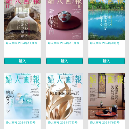
婦人画報 2024年11月号
婦人画報 2024年10月号
婦人画報 2024年9月号
購入
購入
購入
婦人画報 2024年8月号
婦人画報 2024年7月号
婦人画報 2024年6月号