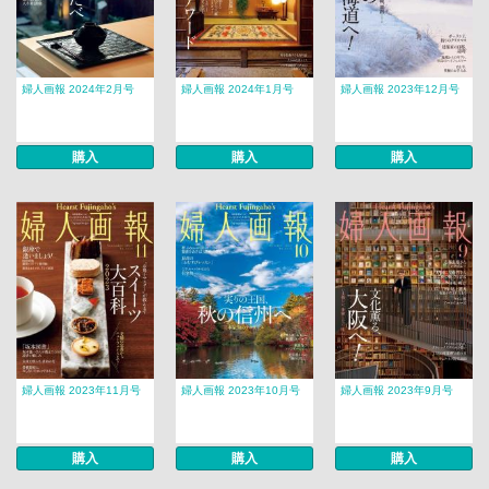
婦人画報 2024年2月号
婦人画報 2024年1月号
婦人画報 2023年12月号
購入
購入
購入
婦人画報 2023年11月号
婦人画報 2023年10月号
婦人画報 2023年9月号
購入
購入
購入