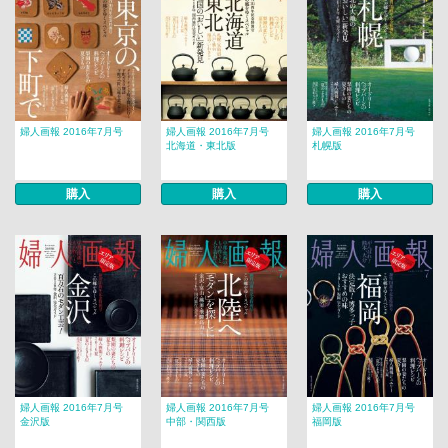
婦人画報 2016年7月号
婦人画報 2016年7月号
婦人画報 2016年7月号
北海道・東北版
札幌版
購入
購入
購入
婦人画報 2016年7月号
婦人画報 2016年7月号
婦人画報 2016年7月号
金沢版
中部・関西版
福岡版