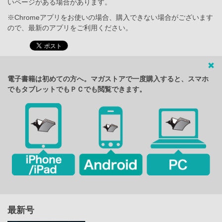
いページがある場合があります。
※Chromeアプリをお使いの場合、購入できない場合がございます
ので、最新のアプリをご利用ください。
電子書籍は初めての方へ。マガストアで一度購入すると、スマホ
でもタブレットでもＰＣでも閲覧できます。
最新号