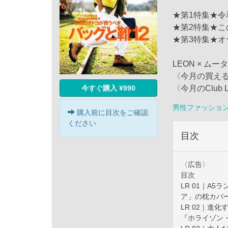
★第1特集★令
★第2特集★
★第3特集★オ
LEON × ム
〈今月の買える
今すぐ購入 ¥990
〈今月のClub
男性ファッショ
購入前に目次をご確認
ください
目次
〈広告〉
目次
LR 01｜A
ア」の枕カバ
LR 02｜進
『ホライゾン