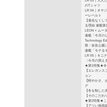
LR 03｜大
のTシャツ
LR 04｜オ
ーレベルト
【進化なくし
る理由 連載第
LEON × 
連載「今月のしあ
Technolog
県・奈良公園
連載「モテる
LR 05｜キ
〈今月の買え
★第1特集★令
【エレガンス
ョン
【軽やかさ、
グ
【冬を制した
【そのこだわ
★第2特集★
【アツい熱視