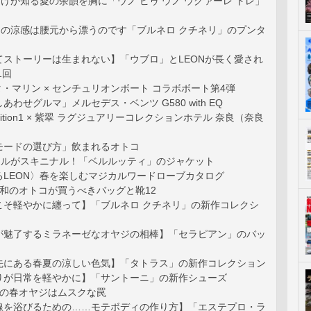
人だけが知る愛の余韻を胸に「ウノ ピゥ ウノ ウグァーレ トレ」
ヤジの涼感は腰元から漂うのです「ブルネロ クチネリ」のプンタ
てストーリーは生まれない】「ウブロ」とLEONが長く愛され
1回
ムータ・マリン × センチュリオンボート コラボボート第4弾
わせグルマ」メルセデス・ベンツ G580 with EQ
y Edition1 × 紫翠 ラグジュアリーコレクションホテル 奈良（奈良
）
モードの選び方」飲まれるオトコ
ニナルがスキニナル！「ベルルッティ」のジャケット
るLEON〉春を楽しむマジカルワードローブカタログ
和のオトコが買うべきバッグと靴12
こそ軽やかに纏って】「ブルネロ クチネリ」の新作コレクシ
が魅了するミラネーゼなオヤジの相棒】「セラピアン」のバッ
先にある春夏の涼しい色気】「タトラス」の新作コレクション
りが日常を軽やかに】「サントーニ」の新作シューズ
この春オヤジはムスクな罠
線を浴びるための……モテボディの作り方】「エステプロ・ラ