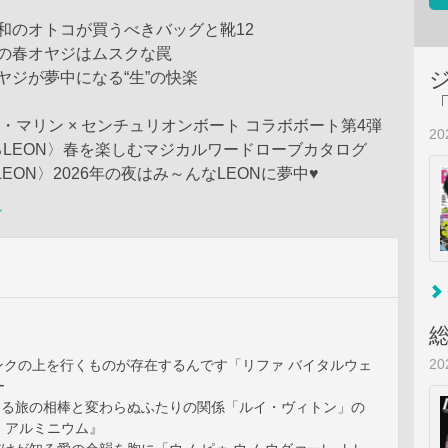
和のオトコが買うべきバッグと靴12
この春オヤジはムスクな罠
ヤジが夢中になる“生”の快楽
ータ・マリン × センチュリオンボート コラボボート第4弾
2
LEON〉春を楽しむマジカルワードローブカタログ
 LEON〉2026年の夜はみ～んなLEONに夢中♥
ン
2
5ランクの上を行くものが存在するんです「リファ バイタルウェ
ー
化する旅の相棒と変わらぬふたりの関係「ルイ・ヴィトン」の
・アルミニウム』