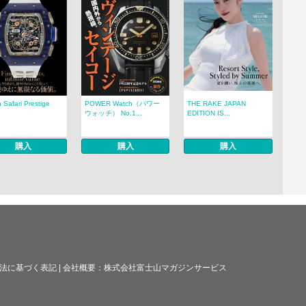
 Safari Prestige
POWER Watch（パワー
THE RAKE JAPAN
.
ウォッチ） No.1...
EDITION IS...
購入
購入
購入
法に基づく表記
|
会社概要：
株式会社富士山マガジンサービス