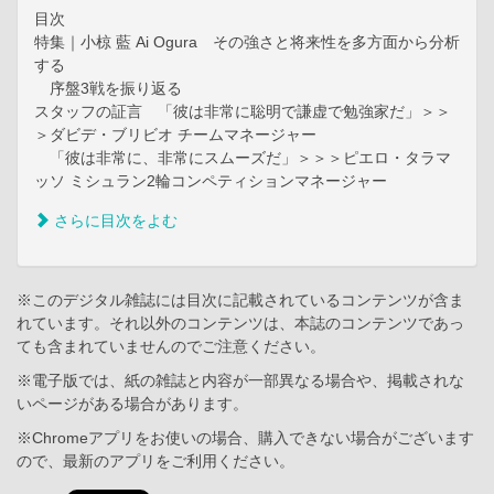
目次
特集｜小椋 藍 Ai Ogura その強さと将来性を多方面から分析
する
序盤3戦を振り返る
スタッフの証言 「彼は非常に聡明で謙虚で勉強家だ」＞＞
＞ダビデ・ブリビオ チームマネージャー
「彼は非常に、非常にスムーズだ」＞＞＞ピエロ・タラマ
ッソ ミシュラン2輪コンペティションマネージャー
さらに目次をよむ
※このデジタル雑誌には目次に記載されているコンテンツが含ま
れています。それ以外のコンテンツは、本誌のコンテンツであっ
ても含まれていませんのでご注意ください。
※電子版では、紙の雑誌と内容が一部異なる場合や、掲載されな
いページがある場合があります。
※Chromeアプリをお使いの場合、購入できない場合がございます
ので、最新のアプリをご利用ください。