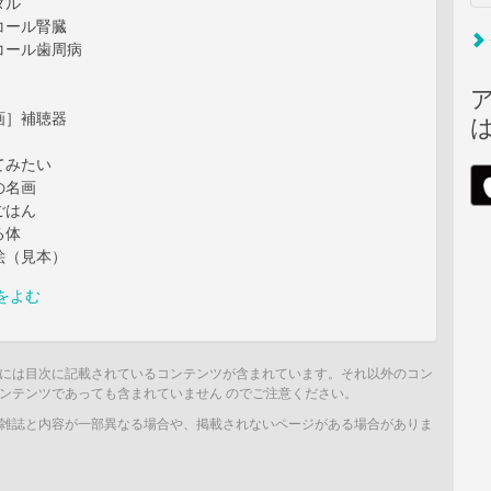
タル
コール腎臓
コール歯周病
画］補聴器
てみたい
の名画
ごはん
る体
絵（見本）
をよむ
には目次に記載されているコンテンツが含まれています。それ以外のコン
ンテンツであっても含まれていません のでご注意ください。
雑誌と内容が一部異なる場合や、掲載されないページがある場合がありま