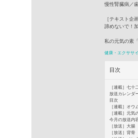
慢性腎臓病／
［テキスト企
諦めないで！
私の元気の素
健康・エクササ
目次
［連載］七十
放送カレンダ
目次
［連載］オウ
［連載］元気
今月の放送内
［放送］大腸
［放送］背骨