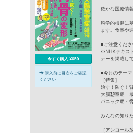
確かな医療情
科学的根拠に
ます。食事や
■ご注意くださ
※NHKテキ
ナーを掲載し
今すぐ購入 ¥650
■今月のテーマ
購入前に目次をご確認
ください
［特集］
治す！防ぐ！
大腸憩室症 
パニック症・
みんなの知り
［アンコール