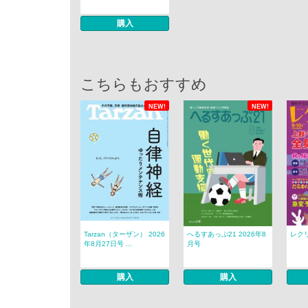
購入
こちらもおすすめ
NEW!
NEW!
Tarzan（ターザン） 2026
へるすあっぷ21 2026年8
レクリ
年8月27日号 ...
月号
購入
購入