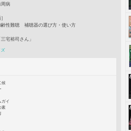
歯周病
画］
加齢性難聴 補聴器の選び方・使い方
「三宅裕司さん」
イズ
二候
ー
ムガイ
の素
容