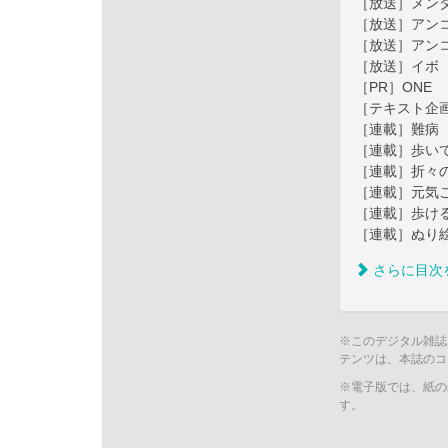
［放送］メン
［放送］アン
［放送］アン
［放送］イボ
［PR］ONE
［テキスト企
［連載］難病
［連載］歩い
［連載］折々
［連載］元気
［連載］歩け
［連載］ぬり
さらに目次
※このデジタル雑誌
テンツは、本誌のコ
※電子版では、紙の
す。