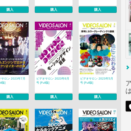
購入
購入
購入
サロン 2023年7月
ビデオサロン 2023年6月
ビデオサロン 2023年5月
ll版]
号 [Full版]
号 [Full版]
購入
購入
購入