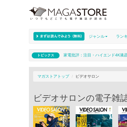
ジャンル
ラン
家電批評：注目・ハイエンド4K液
トピックス
マガストアトップ
ビデオサロン
ビデオサロンの電子雑