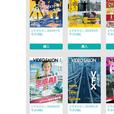
ビデオサロン 2024年7月
ビデオサロン 2024年6月
ビデオ
号 [Full版]
号 [Full版]
号 [Fu
購入
購入
ビデオサロン 2024年2月
ビデオサロン 2024年1月
ビデオ
号 [Full版]
号 [Full版]
号 [Fu