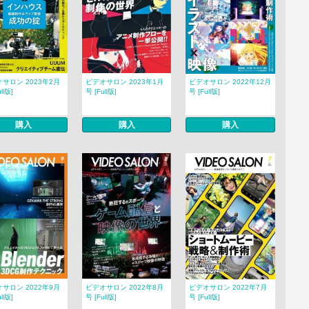
サロン 2023年2月
ビデオサロン 2023年1月
ビデオサロン 2022年12月
ll版]
号 [Full版]
号 [Full版]
購入
購入
購入
サロン 2022年9月
ビデオサロン 2022年8月
ビデオサロン 2022年7月
ll版]
号 [Full版]
号 [Full版]