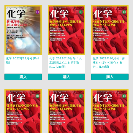
化学 2022年11月号 [Full
化学 2022年10月号「人
化学 2022年10月号「体
版]
工細胞はどこまで本物
液をすばやく固化する
の... [Lite版]
合... [Lite版]
購入
購入
購入