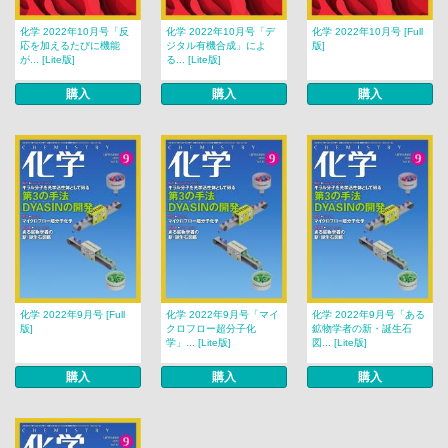
化学 2022年10月号「反
化学 2022年10月号「デ
化学 2022年10月号 [Full
応を加えるたびに機能
ジタル有機合成」によ
版]
が... [Lite版]
る... [Lite版]
購入
購入
購入
化学 2022年9月号 [Full
化学 2022年9月号「マイ
化学 2022年9月号「ある
版]
クロフロー超分子化
鉱物学者の新・誕生石
学」... [Lite版]
図... [Lite版]
購入
購入
購入