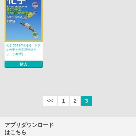
化学 2022年9月号「キラ
ル分子を光学活性体と
し... [Lite版]
購入
<<
1
2
3
アプリダウンロード
はこちら