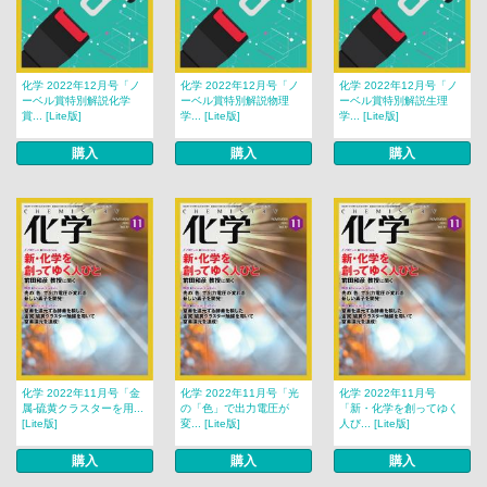
化学 2022年12月号「ノ
化学 2022年12月号「ノ
化学 2022年12月号「ノ
ーベル賞特別解説化学
ーベル賞特別解説物理
ーベル賞特別解説生理
賞... [Lite版]
学... [Lite版]
学... [Lite版]
購入
購入
購入
化学 2022年11月号「金
化学 2022年11月号「光
化学 2022年11月号
属-硫黄クラスターを用...
の「色」で出力電圧が
「新・化学を創ってゆく
[Lite版]
変... [Lite版]
人び... [Lite版]
購入
購入
購入