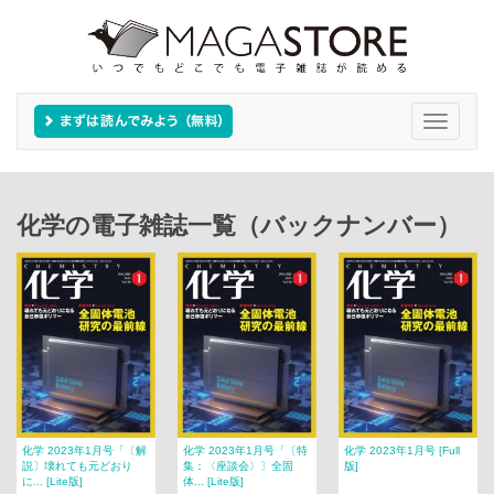
Toggle
navigati
化学の電子雑誌一覧（バックナンバー）
化学 2023年1月号「〔解
化学 2023年1月号「〔特
化学 2023年1月号 [Full
説〕壊れても元どおり
集：〈座談会〉〕全固
版]
に... [Lite版]
体... [Lite版]