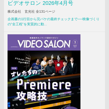
ビデオサロン 2026年4月号
株式会社 玄光社 全131ページ
企画書の1行目から完パケの最終チェックまで──映像づくり
の“全工程”を実質的に動...