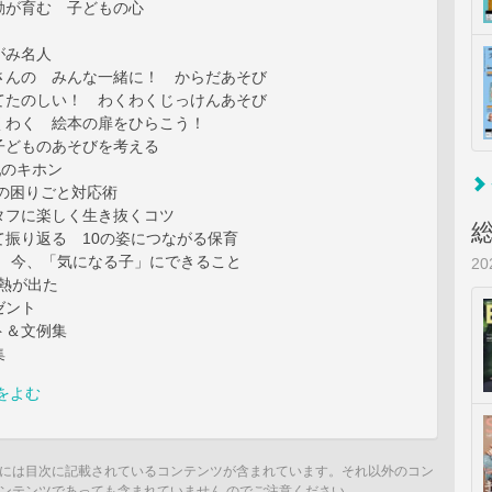
動が育む 子どもの心
がみ名人
さんの みんな一緒に！ からだあそび
てたのしい！ わくわくじっけんあそび
くわく 絵本の扉をひらこう！
子どものあそびを考える
乳のキホン
月の困りごと対応術
タフに楽しく生き抜くコツ
て振り返る 10の姿につながる保育
A 今、「気になる子」にできること
2
室 熱が出た
ゼント
ト＆文例集
集
をよむ
には目次に記載されているコンテンツが含まれています。それ以外のコン
ンテンツであっても含まれていません のでご注意ください。