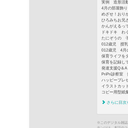
実例 造形活
4月の部屋飾り
めざせ！おり
ひろみちお兄
かんがえるっ
ドキドキ わ
たにぞうの 
012歳児 授
012歳児 4
保育ライフを
保育を記録し
発達支援Q＆
PriPri診察
ハッピープレ
イラストカッ
コピー用型紙
さらに目次
※このデジタル雑誌
テンツは、本誌のコ