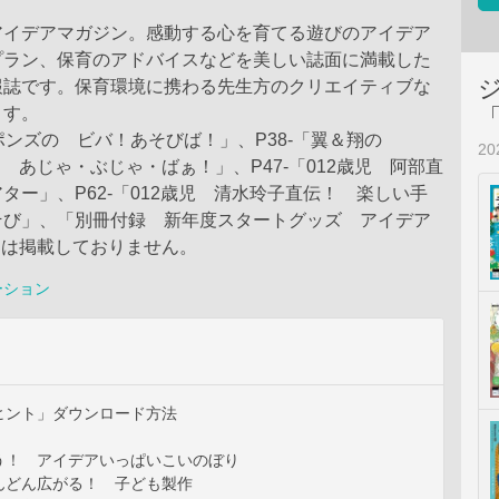
アイデアマガジン。感動する心を育てる遊びのアイデア
プラン、保育のアドバイスなどを美しい誌面に満載した
報誌です。保育環境に携わる先生方のクリエイティブな
ます。
ロポンズの ビバ！あそびば！」、P38-「翼＆翔の
2
TA あじゃ・ぶじゃ・ばぁ！」、P47-「012歳児 阿部直
ター」、P62-「012歳児 清水玲子直伝！ 楽しい手
そび」、「別冊付録 新年度スタートグッズ アイデア
部は掲載しておりません。
ーション
ヒント」ダウンロード方法
う！ アイデアいっぱいこいのぼり
んどん広がる！ 子ども製作