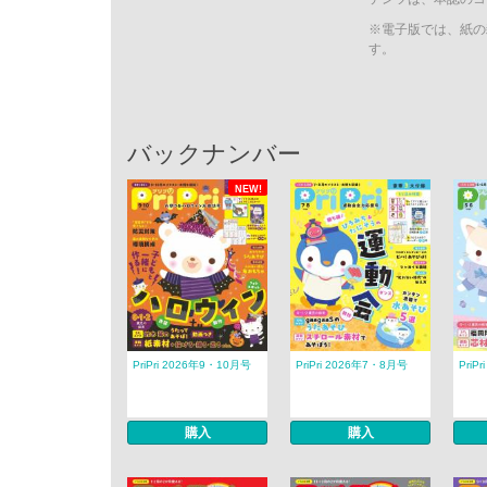
※電子版では、紙の
す。
バックナンバー
NEW!
PriPri 2026年9・10月号
PriPri 2026年7・8月号
PriP
購入
購入