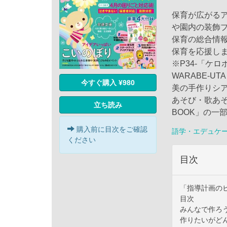
保育が広がる
や園内の装飾
保育の総合情
保育を応援し
※P34-「ケ
WARABE-U
今すぐ購入 ¥980
美の手作りシア
あそび・歌あ
立ち読み
BOOK」の一
購入前に目次をご確認
語学・エデュケ
ください
目次
「指導計画の
目次
みんなで作ろ
作りたいがど