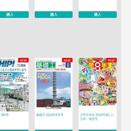
購入
購入
購入
NEW!
NEW!
NEW!
! 第6号
基礎工 2026年8月号
小学８年生 2026年楽しい
工作・研究号