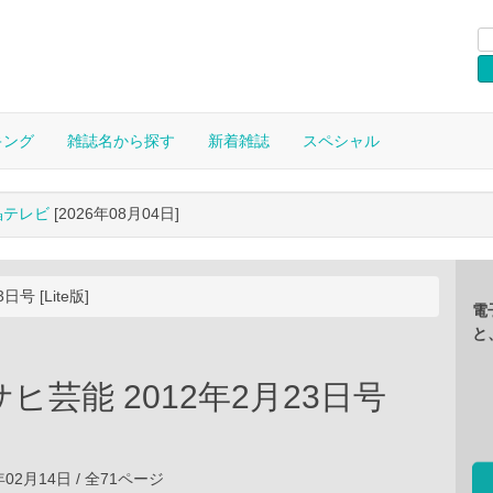
キング
雑誌名から探す
新着雑誌
スペシャル
晶テレビ
[2026年08月04日]
号 [Lite版]
電
と
ヒ芸能 2012年2月23日号
年02月14日 / 全71ページ