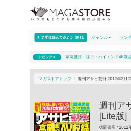
ジャンル
ラン
家電批評：注目・ハイエンド4K液
トピックス
マガストアトップ
週刊アサヒ芸能 2012年2月23日
週刊アサ
[Lite版]
徳間書店 / 2012