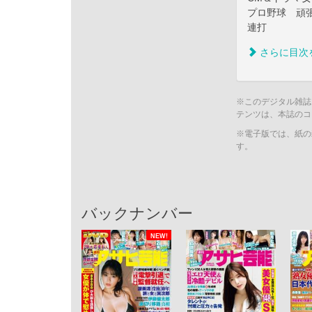
プロ野球 頑
連打
さらに目次
※このデジタル雑誌
テンツは、本誌のコ
※電子版では、紙の
す。
バックナンバー
NEW!