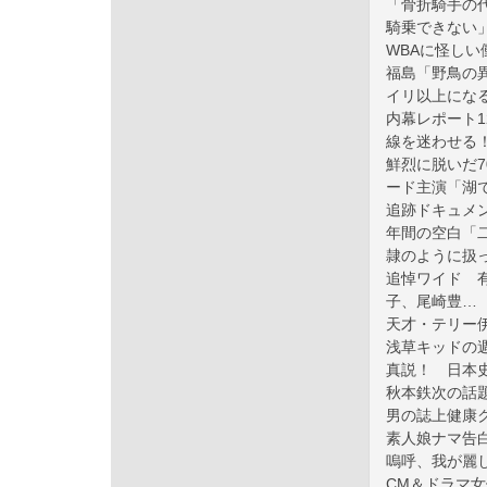
「骨折騎手の
騎乗できない
WBAに怪しい
福島「野鳥の
イリ以上にな
内幕レポート
線を迷わせる
鮮烈に脱いだ7
ード主演「湖
追跡ドキュメ
年間の空白「
隷のように扱
追悼ワイド 
子、尾崎豊…
天才・テリー伊藤
浅草キッドの
真説！ 日本
秋本鉄次の話
男の誌上健康
素人娘ナマ告
嗚呼、我が麗
CM＆ドラマ女