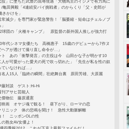
代役」に墜ちた武豊の屈辱境遇「大物馬主のイジメで有力馬に
」/亀田興毅「4連続安パイ挑戦者」のからくり「父・史郎が
働きかけを」
異常減少」を専門家が緊急警告！「脳萎縮・短命はチェルノブ
る」
12球団の「火種キャンプ」 原監督の新外国人推しが強力打
！
0年代シネマ女優たち 高橋惠子 15歳のデビューから7作ヌ
でヘアが透けて撮り直し命令が…」
ント あの「衝撃発言」の主役は今 山田かな子が明かす10
二人が可愛がった愛犬の死で吹っ切れた」「先生が私を性の奴
っていなければ…」
有名人15人「臨終の瞬間」壮絶舞台裏 原田芳雄、大原麗
対談 ゲスト:Hi-Hi
週刊アサヒ芸能人
史傑物伝 藤原通憲
題映画 オヤジ魂で観る！ 昼下がり、ローマの恋
クリニック 体の悲鳴を聞け！ 急性大動脈解離
白！ ニッポンOLの性
しの熟女AV女優よ！
優四季報2012 これが下克上最新ファイルだ！