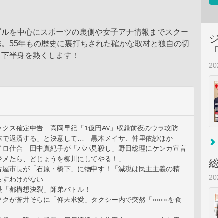
ダルを中心にスポーツの裏側や女子アナ情報までスクー
。55年もの歴史に裏打ちされた確かな取材と独自の切
と下半身を熱くします！
2
ックス確定申告 高岡早紀「1億円AV」収録前夜のウラ攻防
体で返済する」と決意して… 黒木メイサ、仲里依紗ほか
ドロ仕合 田中真紀子が「パパ見殺し」野田総理にケンカ宣言
ジメたら、どじょうを柳川にしてやる！」
古屋市長が「石原・橋下」に物申す！「減税は民主主義の精
2
ろすわけがない」
市長「都構想決裂」師弟バトル！
ソクが蒼井そらに「仰天求愛」タクシー内で突然「○○○○を食