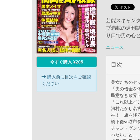
芸能スキャン
プ満載の週刊誌
り口で男の心
ニュース
今すぐ購入 ¥205
目次
購入前に目次をご確認
美女たちのセ
ください
「夫の借金を
民意なき政界
「これ以上イ
河村たかし名
神！ 旗を降
橋下徹vs堺
チャン・グン
べたい」と…