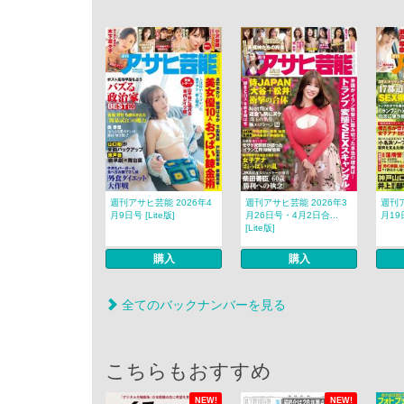
週刊アサヒ芸能 2026年4
週刊アサヒ芸能 2026年3
週刊ア
月9日号 [Lite版]
月26日号・4月2日合...
月19日
[Lite版]
購入
購入
全てのバックナンバーを見る
こちらもおすすめ
NEW!
NEW!