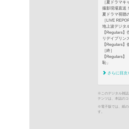
［夏ドラマキ
撮影現場直送！
夏ドラマ視聴の
［LIVE REPOR
地上波デジタル
【Regula
リデイプリン
【Regula
［終］
【Regula
恥」
さらに目次
※このデジタル雑誌
テンツは、本誌のコ
※電子版では、紙の
す。