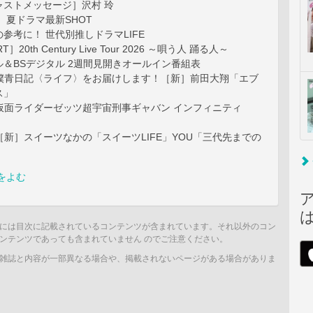
ャストメッセージ］沢村 玲
 夏ドラマ最新SHOT
参考に！ 世代別推しドラマLIFE
T］20th Century Live Tour 2026 ～唄う人 踊る人～
＆BSデジタル 2週間見開きオールイン番組表
rs】僕青日記〈ライフ〉をお届けします！［新］前田大翔「エブ
ス」
rs】仮面ライダーゼッツ超宇宙刑事ギャバン インフィニティ
rs】［新］スイーツなかの「スイーツLIFE」YOU「三代先までの
をよむ
には目次に記載されているコンテンツが含まれています。それ以外のコン
ンテンツであっても含まれていません のでご注意ください。
雑誌と内容が一部異なる場合や、掲載されないページがある場合がありま