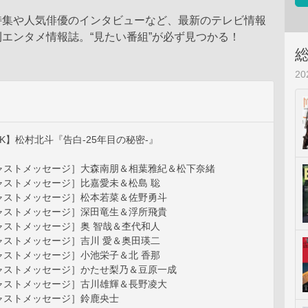
特集や人気俳優のインタビューなど、最新のテレビ情報
エンタメ情報誌。“見たい番組”が必ず見つかる！
2
ALK】松村北斗『告白‐25年目の秘密‐』
ャストメッセージ］大森南朋＆相葉雅紀＆松下奈緒
ャストメッセージ］比嘉愛未＆松島 聡
ャストメッセージ］松本若菜＆佐野勇斗
ャストメッセージ］深田竜生＆浮所飛貴
ャストメッセージ］奥 智哉＆杢代和人
ャストメッセージ］吉川 愛＆奥田瑛二
ャストメッセージ］小池栄子＆北 香那
ャストメッセージ］かたせ梨乃＆豆原一成
ャストメッセージ］古川雄輝＆長野凌大
ャストメッセージ］鈴鹿央士