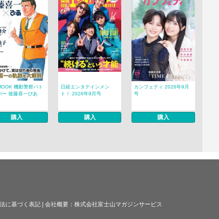
MOOK 機動警察パト
日経エンタテインメン
カンフェティ 2026年9月
バー 後藤喜一ぴあ
ト！ 2026年9月号
号
購入
購入
購入
法に基づく表記
|
会社概要：
株式会社富士山マガジンサービス