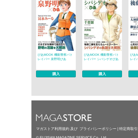
ぴあMOOK 機動警察パト
ぴあMOOK 機動警察パト
ぴあ
レイバー 泉野明ぴあ
レイバー シバシゲオぴあ
レイ
購入
購入
マガストア利用規約
及び
プライバシーポリシー
|
特定商取引
© FUJISAN MAGAZINE SERVICE Co., Ltd.