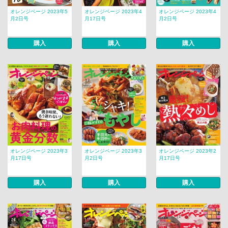
オレンジページ 2023年5
オレンジページ 2023年4
オレンジページ 2023年4
月2日号
月17日号
月2日号
購入
購入
購入
オレンジページ 2023年3
オレンジページ 2023年3
オレンジページ 2023年2
月17日号
月2日号
月17日号
購入
購入
購入