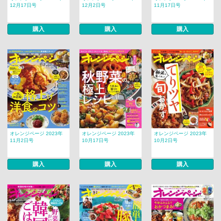
12月17日号
12月2日号
11月17日号
購入
購入
購入
オレンジページ 2023年
オレンジページ 2023年
オレンジページ 2023年
11月2日号
10月17日号
10月2日号
購入
購入
購入