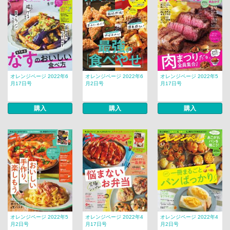
オレンジページ 2022年6
オレンジページ 2022年6
オレンジページ 2022年5
月17日号
月2日号
月17日号
購入
購入
購入
オレンジページ 2022年5
オレンジページ 2022年4
オレンジページ 2022年4
月2日号
月17日号
月2日号