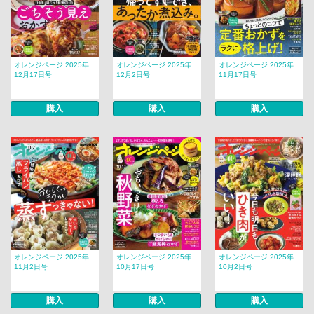
オレンジページ 2025年
オレンジページ 2025年
オレンジページ 2025年
12月17日号
12月2日号
11月17日号
購入
購入
購入
オレンジページ 2025年
オレンジページ 2025年
オレンジページ 2025年
11月2日号
10月17日号
10月2日号
購入
購入
購入