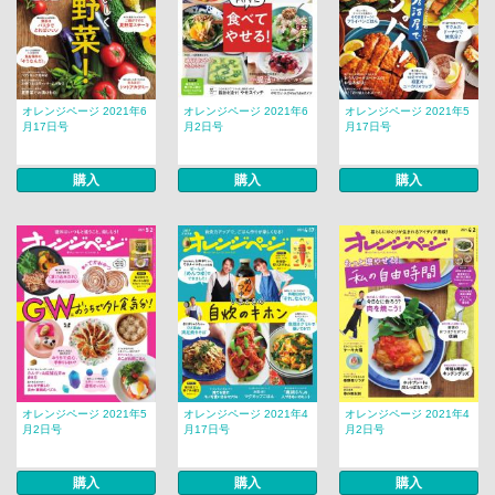
オレンジページ 2021年6
オレンジページ 2021年6
オレンジページ 2021年5
月17日号
月2日号
月17日号
購入
購入
購入
オレンジページ 2021年5
オレンジページ 2021年4
オレンジページ 2021年4
月2日号
月17日号
月2日号
購入
購入
購入