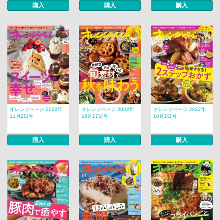
購入
購入
購入
オレンジページ 2022年
オレンジページ 2022年
オレンジページ 2022年
11月2日号
10月17日号
10月2日号
購入
購入
購入