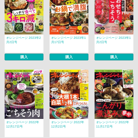
オレンジページ 2023年2
オレンジページ 2023年1
オレンジページ 2023年1
月2日号
月17日号
月2日号
購入
購入
購入
オレンジページ 2022年
オレンジページ 2022年
オレンジページ 2022年
12月17日号
12月2日号
11月17日号