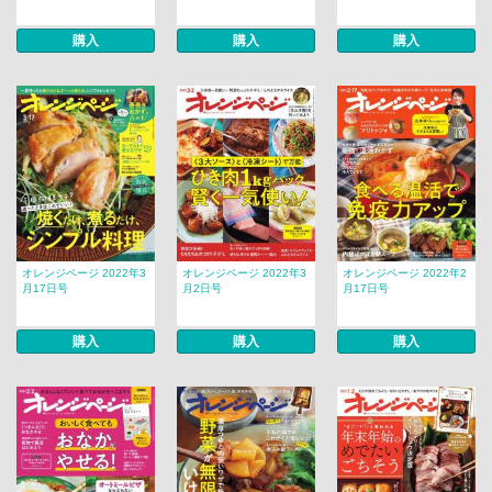
購入
購入
購入
オレンジページ 2022年3
オレンジページ 2022年3
オレンジページ 2022年2
月17日号
月2日号
月17日号
購入
購入
購入