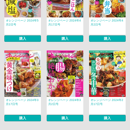
オレンジページ 2024年5
オレンジページ 2024年4
オレンジページ 2024年4
月2日号
月17日号
月2日号
購入
購入
購入
オレンジページ 2024年3
オレンジページ 2024年3
オレンジページ 2024年2
月17日号
月2日号
月17日号
購入
購入
購入