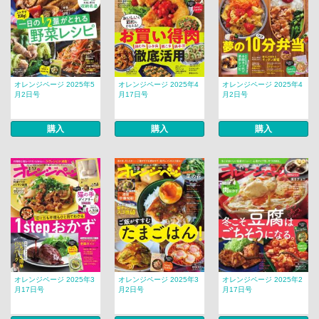
オレンジページ 2025年5
オレンジページ 2025年4
オレンジページ 2025年4
月2日号
月17日号
月2日号
購入
購入
購入
オレンジページ 2025年3
オレンジページ 2025年3
オレンジページ 2025年2
月17日号
月2日号
月17日号