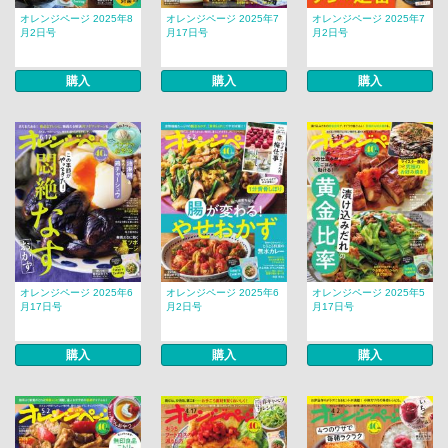
オレンジページ 2025年8
オレンジページ 2025年7
オレンジページ 2025年7
月2日号
月17日号
月2日号
購入
購入
購入
オレンジページ 2025年6
オレンジページ 2025年6
オレンジページ 2025年5
月17日号
月2日号
月17日号
購入
購入
購入