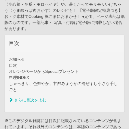
〈空心菜・冬瓜・モロヘイヤ〉や、暑くたってモリモリいけちゃ
う〈うま酸っぱ肉おかず〉のレシピも！ 【電子版限定特典つき】
おトク素材でCooking 豚こまにおまかせ！ ●定価、ページ表記は紙
版のものです。一部記事・ 写真・付録は電子版に掲載しない場合
があります。
目次
お知らせ
目次
オレンジページからSpecialプレゼント
料理INDEX
しゃっきり、色鮮やか。甘酢みょうがの混ぜずし小さな手し
ごと
さらに目次をよむ
※このデジタル雑誌には目次に記載されているコンテンツが含ま
れています。それ以外のコンテンツは、本誌のコンテンツであっ