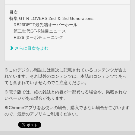
目次
特集 GT-R LOVERS 2nd ＆ 3rd Generations
RB26DETT最先端オーバーホール
第二世代GT-R注目ニュース
RB26 ターボチューニング
さらに目次をよむ
※このデジタル雑誌には目次に記載されているコンテンツが含ま
れています。それ以外のコンテンツは、本誌のコンテンツであっ
ても含まれていませんのでご注意ください。
※電子版では、紙の雑誌と内容が一部異なる場合や、掲載されな
いページがある場合があります。
※Chromeアプリをお使いの場合、購入できない場合がございます
ので、最新のアプリをご利用ください。