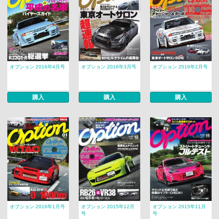
オプション 2016年4月号
オプション 2016年3月号
オプション 2016年2月号
購入
購入
購入
オプション 2016年1月号
オプション 2015年12月
オプション 2015年11月
号
号