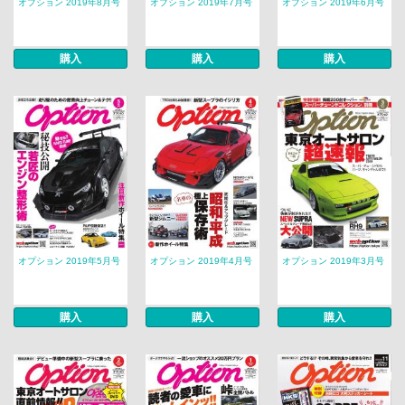
オプション 2019年8月号
オプション 2019年7月号
オプション 2019年6月号
購入
購入
購入
オプション 2019年5月号
オプション 2019年4月号
オプション 2019年3月号
購入
購入
購入