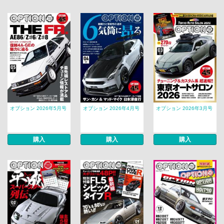
オプション 2026年5月号
オプション 2026年4月号
オプション 2026年3月号
購入
購入
購入