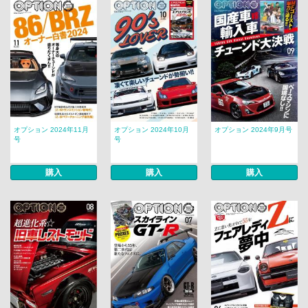
オプション 2024年11月
オプション 2024年10月
オプション 2024年9月号
号
号
購入
購入
購入