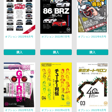
オプション 2022年8月号
オプション 2022年7月号
オプション 2022年6月号
購入
購入
購入
オプション 2022年5月号
オプション 2022年4月号
オプション 2022年3月号