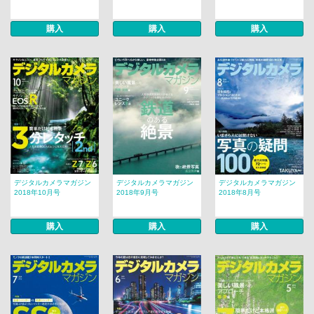
購入
購入
購入
デジタルカメラマガジン
デジタルカメラマガジン
デジタルカメラマガジン
2018年10月号
2018年9月号
2018年8月号
購入
購入
購入