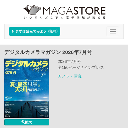
Toggle
navigati
デジタルカメラマガジン 2026年7月号
2026年7月号
全150ページ / インプレス
カメラ・写真
拡大