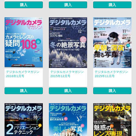
購入
購入
購入
デジタルカメラマガジン
デジタルカメラマガジン
デジタルカメラマガジン
2016年1月号
2015年12月号
2015年11月号
購入
購入
購入