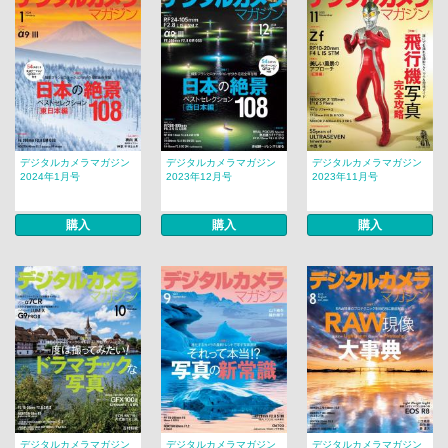
デジタルカメラマガジン
デジタルカメラマガジン
デジタルカメラマガジン
2024年1月号
2023年12月号
2023年11月号
購入
購入
購入
デジタルカメラマガジン
デジタルカメラマガジン
デジタルカメラマガジン