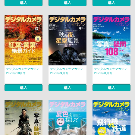
購入
購入
購入
デジタルカメラマガジン
デジタルカメラマガジン
デジタルカメラマガジン
2022年10月号
2022年9月号
2022年8月号
購入
購入
購入