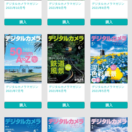
デジタルカメラマガジン
デジタルカメラマガジン
デジタルカメラマガジン
2021年10月号
2021年9月号
2021年8月号
購入
購入
購入
デジタルカメラマガジン
デジタルカメラマガジン
デジタルカメラマガジン
2021年7月号
2021年6月号
2021年5月号
購入
購入
購入