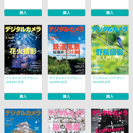
購入
購入
購入
デジタルカメラマガジン
デジタルカメラマガジン
デジタルカメラマガジン
2025年7月号
2025年6月号
2025年5月号
購入
購入
購入