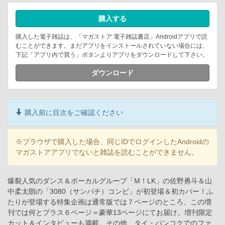
購入する
購入した電子雑誌は、「マガストア 電子雑誌書店」Androidアプリで読
むことができます。まだアプリをインストールされていない場合には、
下記「アプリ内で買う」ボタンよりアプリをダウンロードして下さい。
ダウンロード
購入前に目次をご確認ください
※ブラウザで購入した場合、同じIDでログインしたAndroidの
マガストアアプリでないと雑誌を読むことができません。
爆裂人気のダンス＆ボーカルグループ「M！LK」の佐野勇斗＆山
中柔太朗の「3080（サンパチ）コンビ」が初登場＆初カバー！ふ
たりが登場する特集企画は通常版では７ページのところ、この増
刊では何とプラス６ページ＝豪華13ページにてお届け。増刊限定
カット＆インタビューも満載。その他、タイ・バンコクでのファ