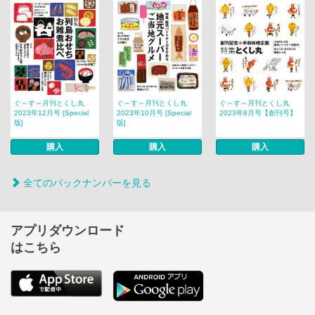
ぐ～す～月刊とくし丸
ぐ～す～月刊とくし丸
ぐ～す～月刊とくし丸
2023年12月号 [Special
2023年10月号 [Special
2023年8月号【創刊号】
版]
版]
購入
購入
購入
全てのバックナンバーを見る
アプリダウンロード
はこちら