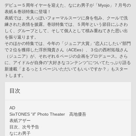
デビュー５周年イヤーを迎えた、なにわ男子が「Myojo」７月号の
表紙＆巻頭特集に登場！
表紙では、大人っぽいフォーマルスーツに身を包み、クールで洗
練された表情を披露。巻頭特集では、５周年という節目にふさわ
しく、グループとして、そして個人として積み重ねてきた思い出
を振り返ります。
そのほかの特集では、今年の「ジュニア大賞」“恋人にしたい”部門
で２位を獲得した浮所飛貴さん（ACEes）、３位の西村拓哉さん
（ジュニア）が、それぞれ６ページの企画をプロデュース。さら
に、アイドルが自身の“大好きなコンテンツ”についてたっぷり語る
新連載「まるっと１ページいただいてもいいですか？」もスター
トします。
目次
AD
SixTONES “if” Photo Theater 高地優吾
表紙アザー
目次、次号予告
なにわ男子