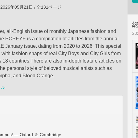
2026年05月21日 / 全131ページ
r, all-English issue of monthly Japanese fashion and
2
e POPEYE is a compilation of articles from the annual
anuary issue, dating from 2020 to 2026. This special
 with fashion snaps of real City Boys and City Girls from
 18 countries.There are also in-depth feature articles on
the personal style of beloved musical artists such as
mpha, and Blood Orange.
イル
Campus! — Oxford ＆ Cambridge