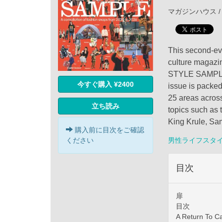
マガジンハウス / 
This second-eve
culture magazin
STYLE SAMPLE J
今すぐ購入 ¥2400
issue is packed
25 areas across
立ち読み
topics such as 
King Krule, Sa
購入前に目次をご確認
ください
男性ライフスタ
目次
扉
目次
A Return To 