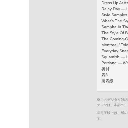
Dress Up At A
Rainy Day — 
Style Samples
What’s The Sty
Sampha In The
The Style Of 
The Coming-Of
Montreal / Tok
Everyday Snaps
Squamish — Li
Portland — Wh
奥付
表3
裏表紙
※このデジタル雑誌
テンツは、本誌のコ
※電子版では、紙の
す。