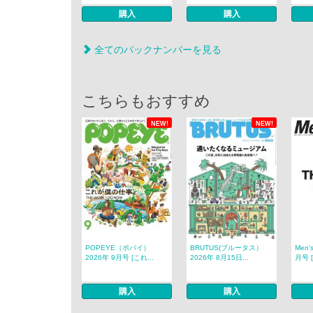
購入
購入
全てのバックナンバーを見る
こちらもおすすめ
NEW!
NEW!
POPEYE（ポパイ）
BRUTUS(ブルータス）
Men’
2026年 9月号 [これ...
2026年 8月15日...
月号 [
購入
購入