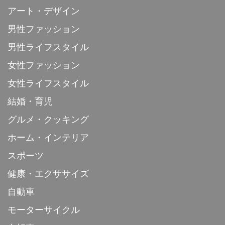
アート・デザイン
男性ファッション
男性ライフスタイル
女性ファッション
女性ライフスタイル
結婚・育児
グルメ・クッキング
ホーム・インテリア
スポーツ
健康・エクササイズ
自動車
モーターサイクル