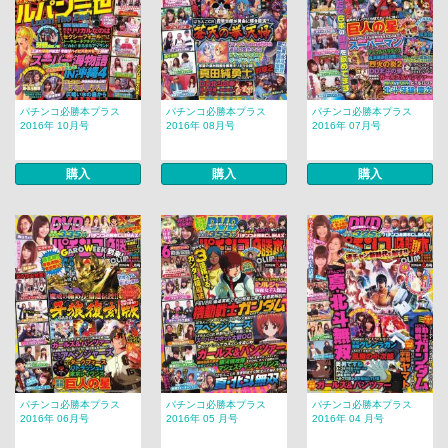
パチンコ必勝本プラス
パチンコ必勝本プラス
パチンコ必勝本プラス
2016年 10月号
2016年 08月号
2016年 07月号
購入
購入
購入
パチンコ必勝本プラス
パチンコ必勝本プラス
パチンコ必勝本プラス
2016年 06月号
2016年 05 月号
2016年 04 月号