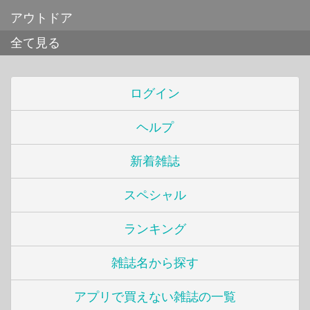
アウトドア
全て見る
ログイン
ヘルプ
新着雑誌
スペシャル
ランキング
雑誌名から探す
アプリで買えない雑誌の一覧