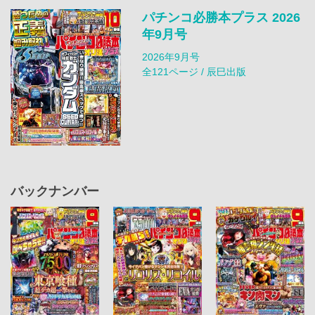
パチンコ必勝本プラス 2026
年9月号
2026年9月号
全121ページ / 辰巳出版
バックナンバー