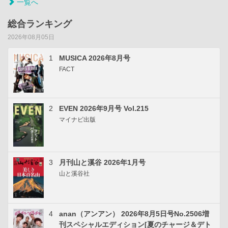
一覧へ
総合ランキング
2026年08月05日
1
MUSICA 2026年8月号
FACT
2
EVEN 2026年9月号 Vol.215
マイナビ出版
3
月刊山と溪谷 2026年1月号
山と溪谷社
4
anan（アンアン） 2026年8月5日号No.2506増
刊スペシャルエディション[夏のチャージ＆デト