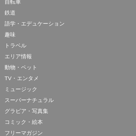
自転車
鉄道
語学・エデュケーション
趣味
トラベル
エリア情報
動物・ペット
TV・エンタメ
ミュージック
スーパーナチュラル
グラビア・写真集
コミック・絵本
フリーマガジン