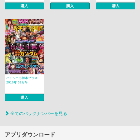
購入
購入
購入
パチンコ必勝本プラス
2016年 03月号
購入
全てのバックナンバーを見る
アプリダウンロード