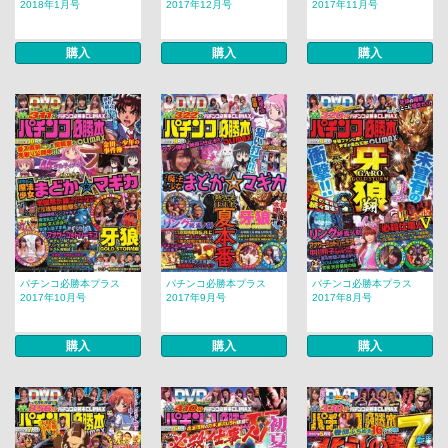
2018年1月号
2017年12月号
2017年11月号
購入
購入
購入
パチンコ必勝本プラス
パチンコ必勝本プラス
パチンコ必勝本プラス
2017年10月号
2017年9月号
2017年8月号
購入
購入
購入