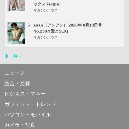
ックスRecipe]
マガジンハウス
5
anan（アンアン） 2026年 8月19日号
No.2507[愛とSEX]
マガジンハウス
一覧へ
ニュース
総合・文藝
ビジネス・マネー
ガジェット・トレンド
パソコン・モバイル
カメラ・写真