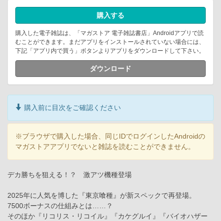
購入する
購入した電子雑誌は、「マガストア 電子雑誌書店」Androidアプリで読
むことができます。まだアプリをインストールされていない場合には、
下記「アプリ内で買う」ボタンよりアプリをダウンロードして下さい。
ダウンロード
購入前に目次をご確認ください
※ブラウザで購入した場合、同じIDでログインしたAndroidの
マガストアアプリでないと雑誌を読むことができません。
デカ勝ちを狙える！？ 激アツ機種登場
2025年に人気を博した『東京喰種』が新スペックで再登場。
7500ボーナスの仕組みとは……？
そのほか『リコリス・リコイル』『カケグルイ』『バイオハザー