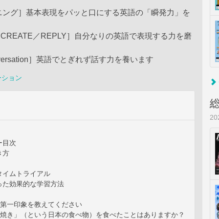
ニング］基本表現をパッと口にする英語の「瞬発力」を
／CREATE／REPLY］自分なりの英語で表現する力を磨
Conversation］英語でとぎれず話す力を養います
ーション
2
ー目次
き方
タイムトライアル
った効果的な学習方法
京の第一印象を教えてください
たこ焼き」（という日本の食べ物）を食べたことはありますか？