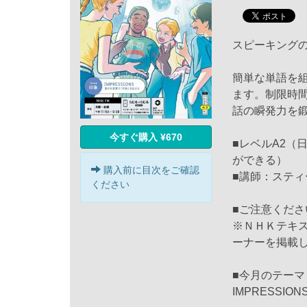
スピーキングの
簡単な単語を
ます。制限時
話の瞬発力を
今すぐ購入 ¥670
■レベルA2（
ができる）
購入前に目次をご確認
■講師：ステ
ください
■ご注意くださ
※ＮＨＫテキ
ーナーを掲載
■今月のテーマ
IMPRESSI