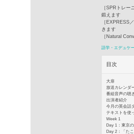
［SPRトレー
鍛えます
［EXPRESS
きます
［Natural 
語学・エデュケ
目次
大扉
放送カレンダ
番組音声の聴
出演者紹介
今月の英会話
テキストを使
Week 1
Day 1：東
Day 2：「