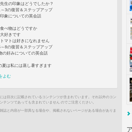
しい先生の印象はどうでしたか？
ys 1～3の復習＆ステップアップ
本の印象についての英会話
本の食べ物はどうですか
では大好きです
でもトマトは好きになれません
ys 6～8の復習＆ステップアップ
食べ物の好みについての英会話
日本の夏は私には蒸し暑すぎます
をよむ
には目次に記載されているコンテンツが含まれています。それ以外のコン
ンテンツであっても含まれていません のでご注意ください。
雑誌と内容が一部異なる場合や、掲載されないページがある場合がありま