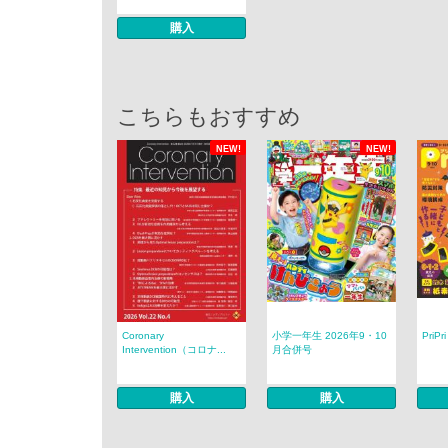
購入
こちらもおすすめ
NEW!
NEW!
Coronary
小学一年生 2026年9・10
PriP
Intervention（コロナ...
月合併号
購入
購入