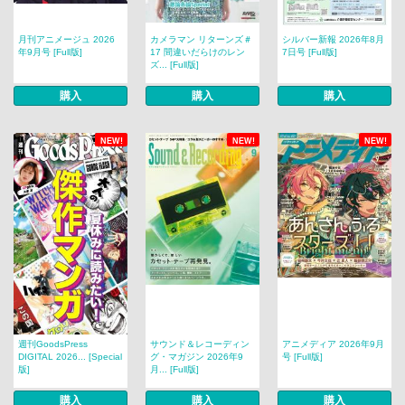
月刊アニメージュ 2026
カメラマン リターンズ＃
シルバー新報 2026年8月
年9月号 [Full版]
17 間違いだらけのレン
7日号 [Full版]
ズ... [Full版]
購入
購入
購入
NEW!
NEW!
NEW!
週刊GoodsPress
サウンド＆レコーディン
アニメディア 2026年9月
DIGITAL 2026... [Special
グ・マガジン 2026年9
号 [Full版]
版]
月... [Full版]
購入
購入
購入