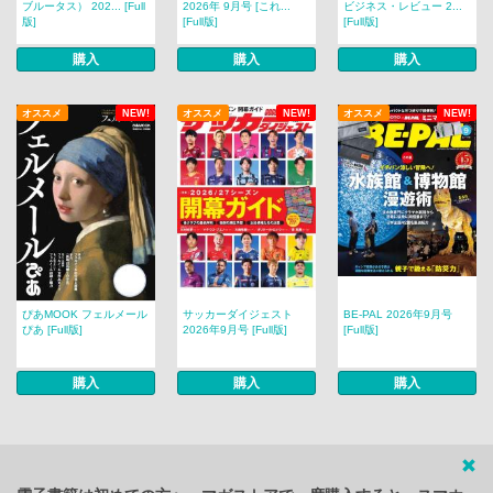
ブルータス） 202... [Full
2026年 9月号 [これ...
ビジネス・レビュー 2...
版]
[Full版]
[Full版]
購入
購入
購入
オススメ
NEW!
オススメ
NEW!
オススメ
NEW!
ぴあMOOK フェルメール
サッカーダイジェスト
BE-PAL 2026年9月号
ぴあ [Full版]
2026年9月号 [Full版]
[Full版]
購入
購入
購入