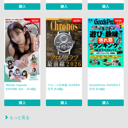
購入
購入
購入
NEW!
NEW!
NEW!
Weekly Capsule
クロノス日本版 2026年9
GoodsPress 2026年9.5
ENTAME 202... [Full版]
月号 [Full版]
月号 [Full版]
購入
購入
購入
もっと見る