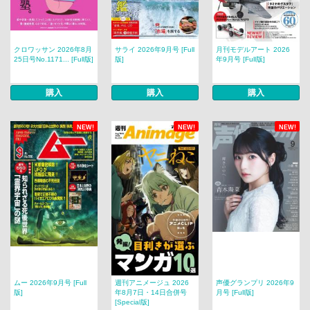
クロワッサン 2026年8月
サライ 2026年9月号 [Full
月刊モデルアート 2026
25日号No.1171... [Full版]
版]
年9月号 [Full版]
購入
購入
購入
NEW!
NEW!
NEW!
ムー 2026年9月号 [Full
週刊アニメージュ 2026
声優グランプリ 2026年9
版]
年8月7日・14日合併号
月号 [Full版]
[Special版]