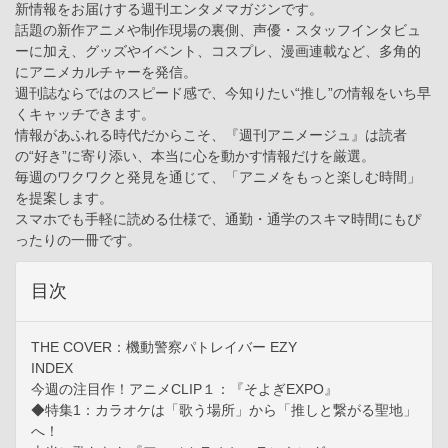
新情報をお届けする週刊エンタメマガジンです。
話題の新作アニメや制作現場の裏側、声優・スタッフインタビュ
ーに加え、グッズやイベント、コスプレ、漫画連載など、多角的
にアニメカルチャーを発信。
週刊誌ならではのスピード感で、今知りたい“推し”の情報をいち早
くキャッチできます。
情報があふれる時代だからこそ、『週刊アニメージュ』は読者
の“好き”に寄り添い、本当に心を動かす情報だけを厳選。
毎週のワクワクと発見を通じて、「アニメをもっと楽しむ時間」
を提案します。
スマホでも手軽に読める仕様で、通勤・通学のスキマ時間にもぴ
ったりの一冊です。
目次
THE COVER：機動警察パトレイバー EZY
INDEX
今週の注目作！アニメCLIP１：『そよぎEXPO』
◆特集1：カラオケは「歌う場所」から「推しと繋がる聖地」
へ！