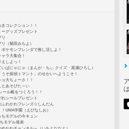
めきコレクション！！
ミーグッズプレゼント
プリ
プリ（菊田みちよ）
！ポケモンフレンダで推し活しよ！
キャラ大集合！
りえしよっ！
ていぱにゃにゃ（まんが・ちぃ クイズ・嵩瀬ひろし）
「うそ探偵トマント」のせかいへようこそ！
ショ大ちょーさ！！
しとあそびた～い
 シール帳をつくろう！！
こがれシールプレゼント
のふわかわフレンズ☆しんだん
く！UMA学園（えびなしお）
っちモデルの今キュン
ぷっちモデル発表
ゆめかわチャンネル～（いちとななと）