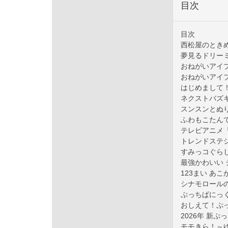
目次
目次
西松屋のとき
夢見るドリー
おねがいアイ
おねがいアイ
はじめまして
ネクストバズ
スンスンとぬ
ふわもこたん
テレビアニメ
トレンドステ
すみっコぐら
最強かわいい
123まい あ
シナモロール
ぷっちぱにっ
おしえて！ぷ
2026年 新
モモきら！～