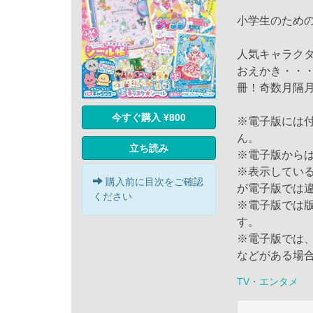
小学生のための
人気キャラク
おえかき・・・
冊！奇数月隔月
今すぐ購入 ¥800
※電子版には
ん。
立ち読み
※電子版から
※表示してい
購入前に目次をご確認
が電子版では
ください
※電子版では
す。
※電子版では
などがある場
TV・エンタメ