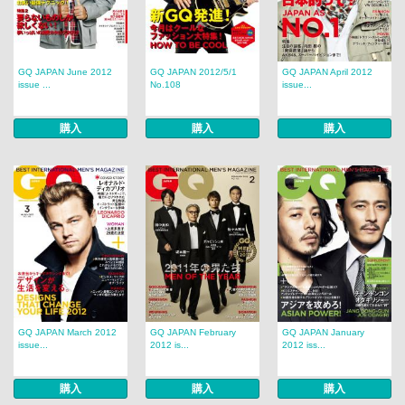
GQ JAPAN June 2012
GQ JAPAN 2012/5/1
GQ JAPAN April 2012
issue ...
No.108
issue...
購入
購入
購入
GQ JAPAN March 2012
GQ JAPAN February
GQ JAPAN January
issue...
2012 is...
2012 iss...
購入
購入
購入