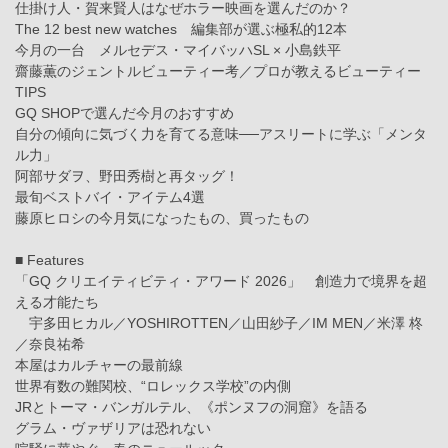
仕掛け人・賀来賢人はなぜホラー映画を選んだのか？
The 12 best new watches 編集部が選ぶ極私的12本
今月の一台 メルセデス・マイバッハSL × 小島鉄平
齋藤薫のジェントルビューティー考／プロが教えるビューティー
TIPS
GQ SHOPで選んだ今月のおすすめ
自分の傾向に気づく力を育てる意味──アスリートに学ぶ「メンタ
ル力」
阿部サダヲ、野田秀樹と再タッグ！
最旬ベストバイ・アイテム4選
藤原ヒロシの今月気になったもの、買ったもの
■ Features
「GQ クリエイティビティ・アワード 2026」 創造力で境界を超
える才能たち
宇多田ヒカル／YOSHIROTTEN／山田紗子／IM MEN／米澤 柊
／奈良祐希
本屋はカルチャーの最前線
世界有数の難関校、“ロレックス学校”の内側
JRとトーマ・バンガルテル、《ポンヌフの洞窟》を語る
グラム・ヴァザリアは恐れない