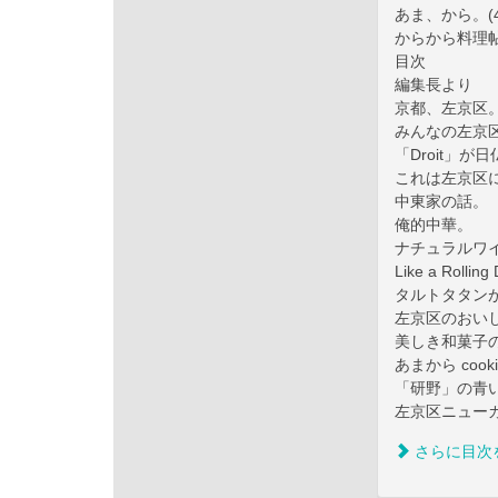
あま、から。(4
からから料理帖(
目次
編集長より
京都、左京区
みんなの左京
「Droit」
これは左京区
中東家の話。
俺的中華。
ナチュラルワ
Like a Rollin
タルトタタン
左京区のおい
美しき和菓子
あまから cookin
「研野」の青
左京区ニュー
さらに目次