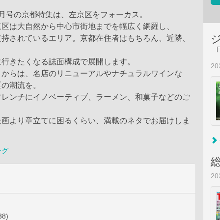
5月号の京都特集は、左京区をフォーカス。
京区は大自然から中心市街地までを幅広く網羅し、
支持されているエリア。京都在住者はもちろん、近隣、
に行きたくなる誌面構成で展開します。
2
クからは、名店のリニューアルやナチュラルワインな
区の潮流を。
フレンチにイノベーティブ、ラーメン、和菓子などのご
、
企画より章立てに困るくらい、満載のネタでお届けしま
ング
2
8)