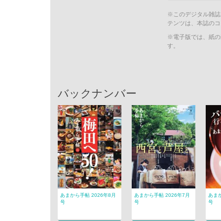
※このデジタル雑誌
テンツは、本誌のコ
※電子版では、紙の
す。
バックナンバー
あまから手帖 2026年8月
あまから手帖 2026年7月
あまか
号
号
号