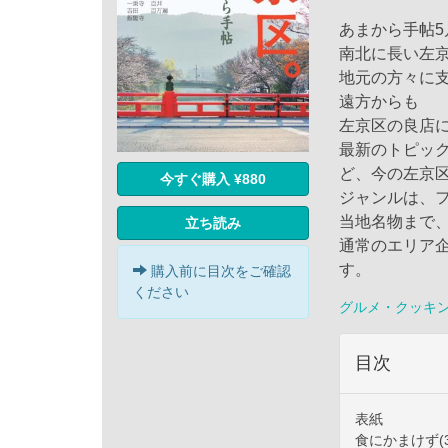
あまから手帖
南北に長い左
地元の方々に
遠方からも
左京区の良店
最新のトピッ
ど、今の左京
今すぐ購入 ¥880
ジャンルは、
当地名物まで
立ち読み
通常のエリア
す。
購入前に目次をご確認
ください
グルメ・クッキ
目次
表紙
食にかまけず(3