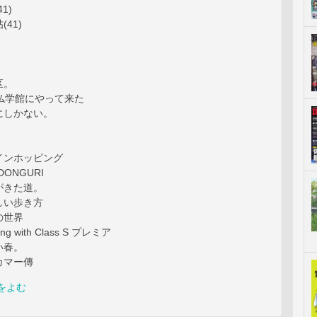
1)
41)
。
区。
が日仏学館にやって来た
にしかない。
インホッピング
g DONGURI
がきた道。
しい歩き方
の世界
g with Class S プレミア
い春。
カマー傳
をよむ