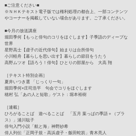
■ご注意ください■
※ＮＨＫテキスト電子版では権利処理の都合上、一部コンテンツ
やコーナーを掲載していない場合があります。ご了承ください。
■今月の放送講座
堀田季何【もっと俳句のコリをほぐします】子季語のディープな
世界
星野高士【虚子の近代俳句】始まりは台所俳句
小川軽舟【暮らしを思い出す】暮らしの節目をうたう
高野ムツオ【語ろう！俳句】ひとりの部屋から 大高 翔
［テキスト特別企画］
夏井いつき選 「じっくり一句」
堀田季何×庄司浩平 句会でコリをほぐします
穂村 弘「あの人と短歌」ゲスト：堀本裕樹
［連載］
ひろがることば 遊べることば 「五月 葉っぱの季語＋（プラ
ス）」浦川聡子
俳句入門小説「航と海」神野紗希
俳人列伝「正岡子規・高浜虚子・飯田蛇笏」青木亮人