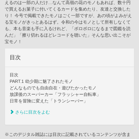
えるのは一部の人だけ…なんて高嶺の花のモノもあれば、数十円
で買えるお菓子に付いてくるカードを集めたり、友達と交換した
り！ 今号で掲載できたモノはごく一部ですが、あの頃がよみがえ
る宝モノがきっとあるはず。令和の今はモノとして所有しなくて
も、本も音楽も手に入るけれど、「ボロボロになるまで図鑑を読
んだ」「擦り切れるほどレコードを聴いた」そんな思い出こそが
宝モノ！
目次
目次
PART.1 幼少期に魅了されたモノ
どんなものでも自由自在・遊びたかったモノ
放課後のスーパーカー「フラッシャー自転車」
日常を冒険に変えた「トランシーバー」
さらに目次をよむ
※このデジタル雑誌には目次に記載されているコンテンツが含ま