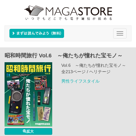
Toggle
navigati
昭和時間旅行 Vol.6 ～俺たちが憧れた宝モノ～
Vol.6 ～俺たちが憧れた宝モノ～
全213ページ / ヘリテージ
男性ライフスタイル
拡大